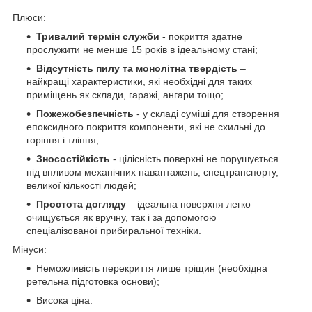
Плюси:
Тривалий термін служби
- покриття здатне
прослужити не менше 15 років в ідеальному стані;
Відсутність пилу та монолітна твердість
–
найкращі характеристики, які необхідні для таких
приміщень як склади, гаражі, ангари тощо;
Пожежобезпечність
- у складі суміші для створення
епоксидного покриття компоненти, які не схильні до
горіння і тління;
Зносостійкість
- цілісність поверхні не порушується
під впливом механічних навантажень, спецтранспорту,
великої кількості людей;
Простота догляду
– ідеальна поверхня легко
очищується як вручну, так і за допомогою
спеціалізованої прибиральної техніки.
Мінуси:
Неможливість перекриття лише тріщин (необхідна
ретельна підготовка основи);
Висока ціна.