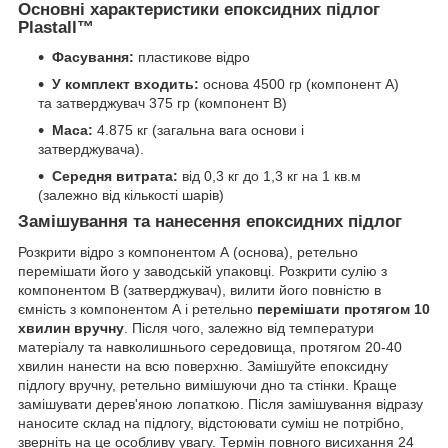
Основні характеристики епоксидних підлог
Plastall™
Фасування:
пластикове відро
У комплект входить:
основа 4500 гр (компонент А)
та затверджувач 375 гр (компонент В)
Маса:
4.875 кг (загальна вага основи і
затверджувача).
Середня витрата:
від 0,3 кг до 1,3 кг на 1 кв.м
(залежно від кількості шарів)
Замішування та нанесення епоксидних підлог
Розкрити відро з компонентом А (основа), ретельно
перемішати його у заводській упаковці. Розкрити сулію з
компонентом В (затверджувач), вилити його повністю в
ємність з компонентом А і ретельно
перемішати протягом 10
хвилин вручну
. Після чого, залежно від температури
матеріалу та навколишнього середовища, протягом 20-40
хвилин нанести на всю поверхню. Замішуйте епоксидну
підлогу вручну, ретельно вимішуючи дно та стінки. Краще
замішувати дерев'яною лопаткою. Після замішування відразу
наносите склад на підлогу, відстоювати суміш не потрібно,
зверніть на це особливу увагу. Термін повного висихання 24