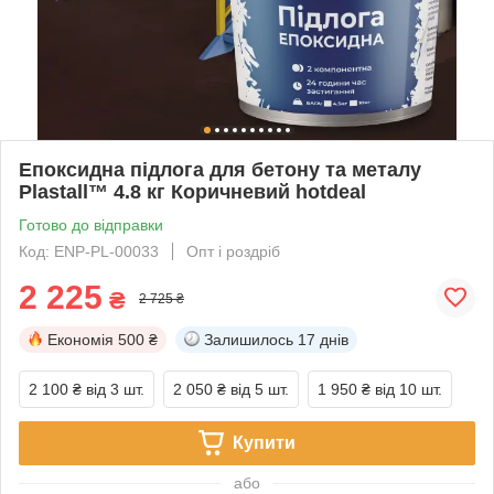
Епоксидна підлога для бетону та металу
Plastall™ 4.8 кг Коричневий hotdeal
Готово до відправки
Код: ENP-PL-00033
Опт і роздріб
2 225
₴
2 725 ₴
Економія
500 ₴
Залишилось
17 днів
2 100 ₴
від 3 шт.
2 050 ₴
від 5 шт.
1 950 ₴
від 10 шт.
Купити
або