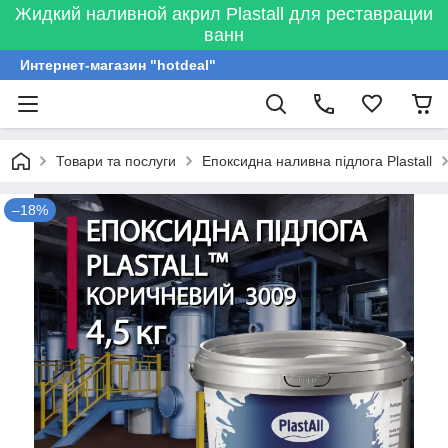
Жидкий наливной акрил Plastall для реставрации
ванн
Интернет-магазин "hotdeal"
Товари та послуги
Епоксидна наливна підлога Plastall
–18%