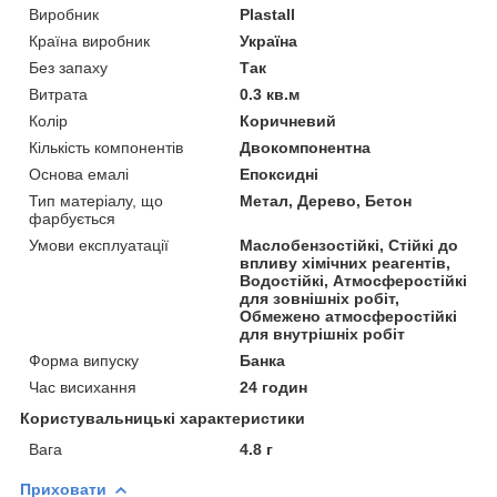
Виробник
Plastall
Країна виробник
Україна
Без запаху
Так
Витрата
0.3 кв.м
Колір
Коричневий
Кількість компонентів
Двокомпонентна
Основа емалі
Епоксидні
Тип матеріалу, що
Метал, Дерево, Бетон
фарбується
Умови експлуатації
Маслобензостійкі, Стійкі до
впливу хімічних реагентів,
Водостійкі, Атмосферостійкі
для зовнішніх робіт,
Обмежено атмосферостійкі
для внутрішніх робіт
Форма випуску
Банка
Час висихання
24 годин
Користувальницькі характеристики
Вага
4.8 г
Приховати