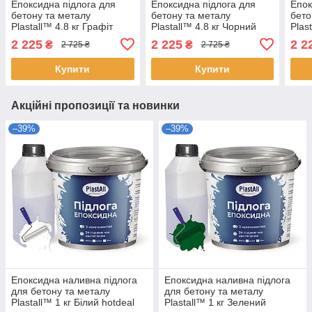
Епоксидна підлога для
Епоксидна підлога для
Епок
бетону та металу
бетону та металу
бето
Plastall™ 4.8 кг Графіт
Plastall™ 4.8 кг Чорний
Plas
hotdeal
hotdeal
hotd
2 225
2 225
2 2
₴
₴
2 725 ₴
2 725 ₴
Купити
Купити
Акційні пропозиції та новинки
–39%
–39%
Епоксидна наливна підлога
Епоксидна наливна підлога
для бетону та металу
для бетону та металу
Plastall™ 1 кг Білий hotdeal
Plastall™ 1 кг Зелений