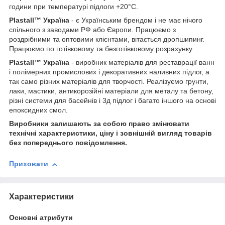
години при температурі підлоги +20°С.
Plastall™ Україна
- є Українським брендом і не має нічого
спільного з заводами РФ або Європи. Працюємо з
роздрібними та оптовими клієнтами, вітається дропшипинг.
Працюємо по готівковому та безготівковому розрахунку.
Plastall™ Україна
- виробник матеріалів для реставрації ванн
і полімерних промислових і декоративних наливних підлог, а
так само різних матеріалів для творчості. Реалізуємо грунти,
лаки, мастики, антикорозійні матеріали для металу та бетону,
різні системи для басейнів і 3д підлог і багато іншого на основі
епоксидних смол.
Виробники залишають за собою право змінювати
технічні характеристики, ціну і зовнішній вигляд товарів
без попереднього повідомлення.
Приховати
Характеристики
Основні атрибути