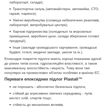
лабораторії, склади);
Транспортна галузь (автомайстерні, автомийки, СТО,
гаражі, паркінги);
Хімічні виробництва (сховища небезпечних реактивів,
лабораторії, випробувальні центри);
Харчові підприємства (холодильні та морозильні
приміщення, виробничі цехи, склади зберігання готової
продукції);
Інше (заклади громадського харчування, громадські
будівлі, готелі, медичні заклади, школи та ін.).
Епоксидне покриття підлоги мають хороші показники адгезії
до різних типів основ, гідроізоляційні властивості, а також
максимальну зносостійкість і міцність. Тому вони такі
популярні на промислових об'єктах особливо в країнах ЄС.
Переваги епоксидних підлог Plastall™
не порошить - абсолютно безпильна підлога;
стійкий до агресивних хімічних середовищ - лугів,
кислот, олій, спиртів тощо;
стійкість до механічних впливів;