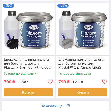
–39%
–39%
Епоксидна наливна підлога
Епоксидна наливна підлога
для бетону та металу
для бетону та металу
Plastall™ 1 кг Чорний hotdeal
Plastall™ 1 кг Світло-сірий
hotdeal
Готово до відправки
Готово до відправки
790
790
₴
₴
1 290 ₴
1 290 ₴
Купити
Купити
Показати ще