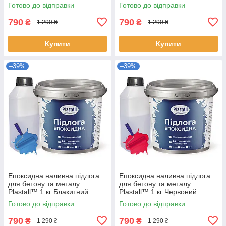
hotdeal
Готово до відправки
Готово до відправки
790
790
₴
₴
1 290 ₴
1 290 ₴
Купити
Купити
–39%
–39%
Епоксидна наливна підлога
Епоксидна наливна підлога
для бетону та металу
для бетону та металу
Plastall™ 1 кг Блакитний
Plastall™ 1 кг Червоний
hotdeal
hotdeal
Готово до відправки
Готово до відправки
790
790
₴
₴
1 290 ₴
1 290 ₴