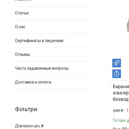
Статьи
О нас
Сертификаты и лицензии
Отзывы
–40
Часто задаваемые вопросы
Зал
Доставка и оплата
Барвни
ювелірн
безводн
Фільтри
1
248 ₴
Готово 
Діапазон цін, ₴