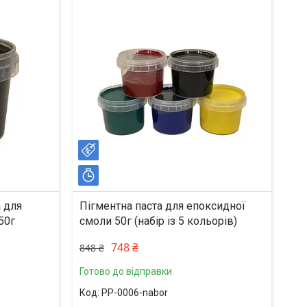
–12%
Залишилось 17 днів
 для
Пігментна паста для епоксидної
50г
смоли 50г (набір із 5 кольорів)
748 ₴
848 ₴
Готово до відправки
PP-0006-nabor