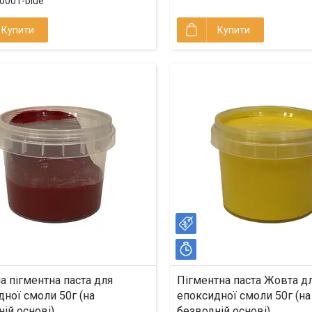
0001-blue
Купити
Купити
%
–40%
ишилось 17 днів
Залишилось 17 днів
а пігментна паста для
Пігментна паста Жовта д
ної смоли 50г (на
епоксидної смоли 50г (на
ій основі)
безводній основі)