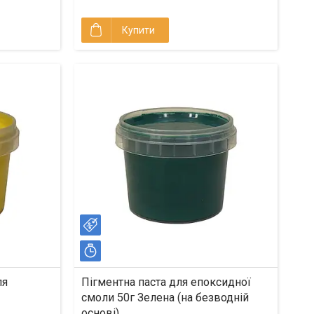
Купити
–40%
Залишилось 17 днів
ля
Пігментна паста для епоксидної
смоли 50г Зелена (на безводній
основі)