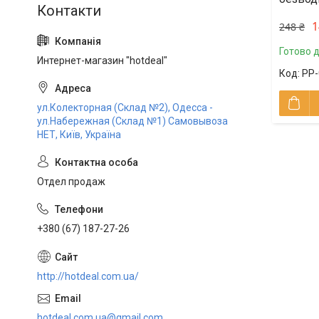
1
248 ₴
Готово 
Интернет-магазин "hotdeal"
PP-
ул.Колекторная (Склад №2), Одесса -
ул.Набережная (Склад №1) Самовывоза
НЕТ, Київ, Україна
Отдел продаж
+380 (67) 187-27-26
http://hotdeal.com.ua/
hotdeal.com.ua@gmail.com