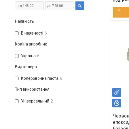
PP-
Наявність
В наявності
6
Країна виробник
Україна
6
Вид колера
Колеровочна паста
6
Тип використання
–40
Універсальний
2
Зал
Червон
епоксид
безводн