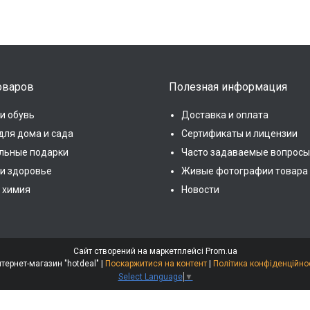
оваров
Полезная информация
и обувь
Доставка и оплата
для дома и сада
Сертификаты и лицензии
льные подарки
Часто задаваемые вопросы
 и здоровье
Живые фотографии товара
 химия
Новости
Сайт створений на маркетплейсі
Prom.ua
Интернет-магазин "hotdeal" |
Поскаржитися на контент
|
Політика конфіденційно
Select Language
▼