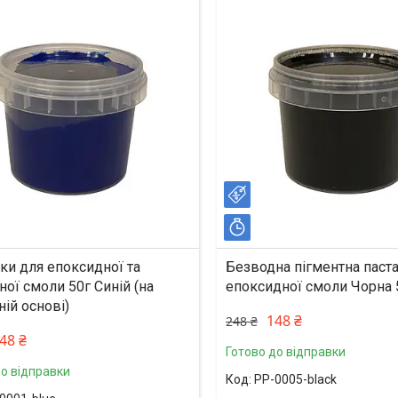
%
–40%
ишилось 17 днів
Залишилось 17 днів
ки для епоксидної та
Безводна пігментна паста
ої смоли 50г Синій (на
епоксидної смоли Чорна 
ій основі)
148 ₴
248 ₴
48 ₴
Готово до відправки
до відправки
PP-0005-black