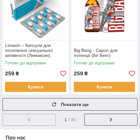
Limaxin – Капсули для
посилення сексуальної
Big Bang - Сироп для
активності (Лимаксин)
потенції (Біг Бенг)
Готово до відправки
Готово до відправки
259
259
₴
₴
Купити
Купити
Показати ще
1
/ 36
Про нас