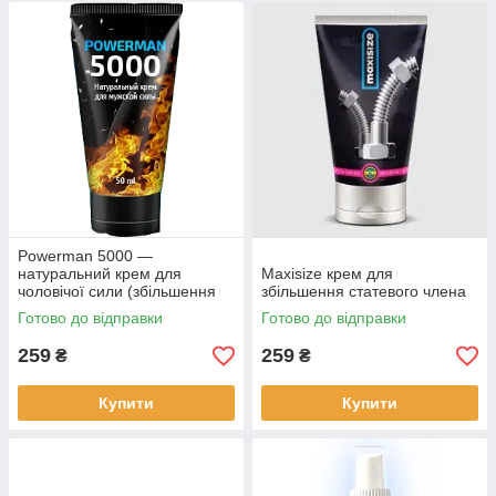
Powerman 5000 —
натуральний крем для
Maxisize крем для
чоловічої сили (збільшення
збільшення статевого члена
члена та продовження
Готово до відправки
Готово до відправки
статевого акту)
259
259
₴
₴
Купити
Купити