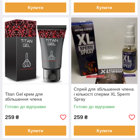
Купити
Купити
Спрей для збільшення члена
Titan Gel крем для
і кількості сперми XL Sperm
збільшення члена
Spray
Готово до відправки
Готово до відправки
259
259
₴
₴
Купити
Купити