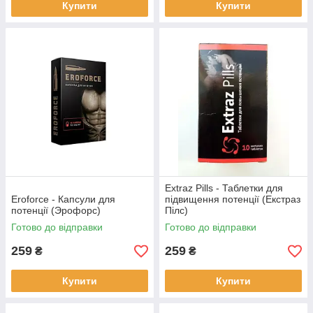
Купити
Купити
Extraz Pills - Таблетки для
Eroforce - Капсули для
підвищення потенції (Екстраз
потенції (Эрофорс)
Пілс)
Готово до відправки
Готово до відправки
259
259
₴
₴
Купити
Купити