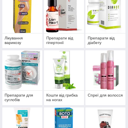
Лікування
Препарати від
Препарати від
варикозу
гіпертонії
діабету
Препарати для
Кошти від грибка
Спреї для волосся
суглобів
на ногах