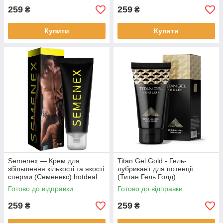
259
259
₴
₴
Купити
Купити
Semenex — Крем для
Titan Gel Gold - Гель-
збільшення кількості та якості
лубрикант для потенції
сперми (Семенекс) hotdeal
(Титан Гель Голд)
Готово до відправки
Готово до відправки
259
259
₴
₴