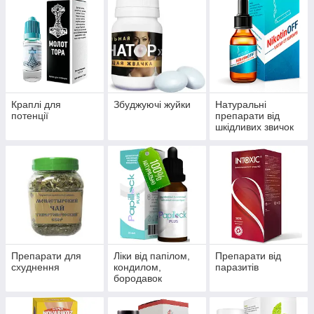
Краплі для
Збуджуючі жуйки
Натуральні
потенції
препарати від
шкідливих звичок
Препарати для
Ліки від папілом,
Препарати від
схуднення
кондилом,
паразитів
бородавок