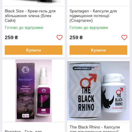
Black Size - Крем-гель для
Spartagen - Капсули для
збільшення члена (Блек
підвищення потенції
Сайз)
(Спартаген)
Готово до відправки
Готово до відправки
259
259
₴
₴
Купити
Купити
The Black Rhino - Капсули
Peniston - Гель для
для відновлення потенції