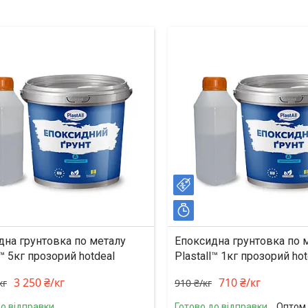
%
–22%
ишилось 16 днів
Залишилось 16 днів
дна грунтовка по металу
Епоксидна грунтовка по 
l™ 5кг прозорий hotdeal
Plastall™ 1кг прозорий hot
3 250 ₴/кг
710 ₴/кг
кг
910 ₴/кг
до відправки
Готово до відправки
Оптом 