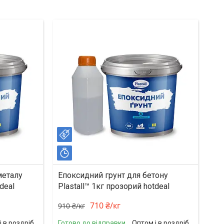
–22%
Залишилось 16 днів
металу
Епоксидний грунт для бетону
deal
Plastall™ 1кг прозорий hotdeal
710 ₴/кг
910 ₴/кг
і в роздріб
Готово до відправки
Оптом і в роздріб