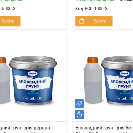
-5000-3
EGP-1000-3
Купити
Купити
%
–6%
ишилось 16 днів
Залишилось 16 днів
дний грунт для дерева
Епоксидний грунт для бе