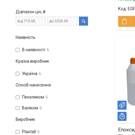
EGP
Діапазон цін, ₴
Наявність
В наявності
6
Країна виробник
Україна
6
Спосіб нанесення
Пензликом
6
–6
Валіком
6
Зал
Виробник
Епокси
Plastall
6