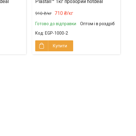
deal
Plastall™ 1кг прозорий hotdeal
710 ₴/кг
910 ₴/кг
Готово до відправки
Оптом і в роздріб
EGP-1000-2
Купити