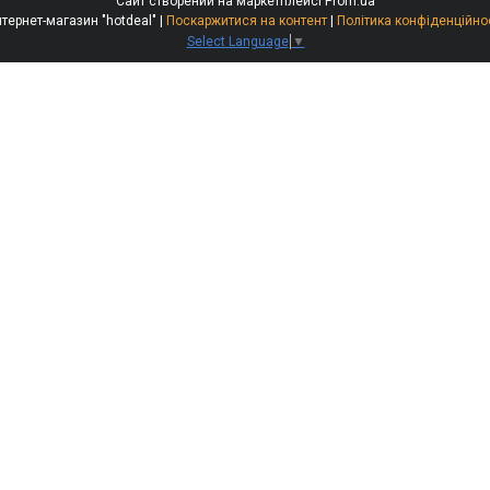
Сайт створений на маркетплейсі
Prom.ua
Интернет-магазин "hotdeal" |
Поскаржитися на контент
|
Політика конфіденційно
Select Language
▼