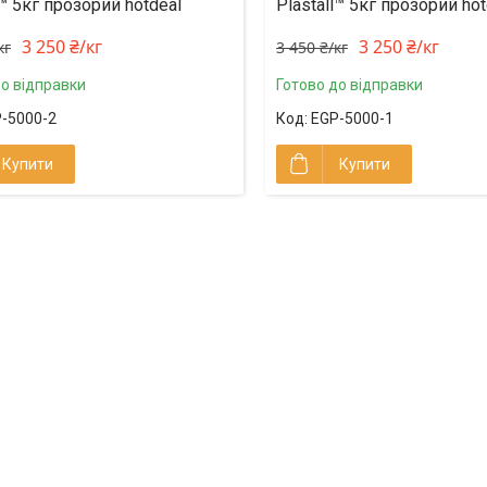
l™ 5кг прозорий hotdeal
Plastall™ 5кг прозорий hot
3 250 ₴/кг
3 250 ₴/кг
кг
3 450 ₴/кг
до відправки
Готово до відправки
-5000-2
EGP-5000-1
Купити
Купити