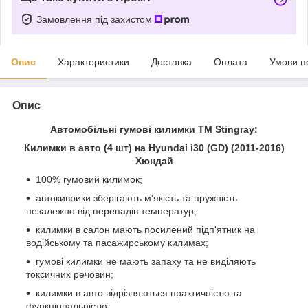
Замовлення під захистом
Опис
Характеристики
Доставка
Оплата
Умови п
Опис
Автомобільні гумові килимки ТМ Stingray:
Килимки в авто (4 шт) на Hyundai i30 (GD) (2011-2016)
Хюндай
100% гумовий килимок;
автокиврики зберігають м'якість та пружність
незалежно від перепадів температур;
килимки в салон мають посилений підп'ятник на
водійському та пасажирському килимах;
гумові килимки не мають запаху та не виділяють
токсичних речовин;
килимки в авто відрізняються практичністю та
функціональністю;