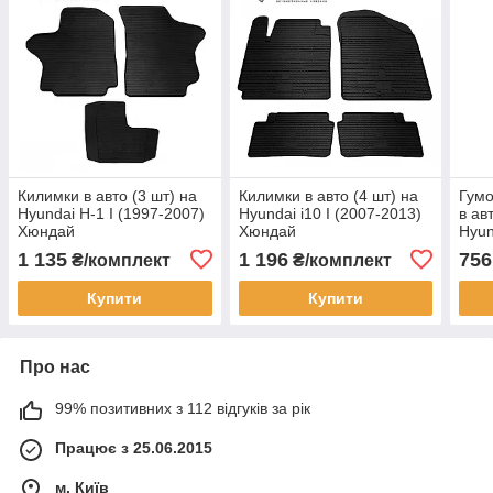
Килимки в авто (3 шт) на
Килимки в авто (4 шт) на
Гумо
Hyundai H-1 I (1997-2007)
Hyundai i10 I (2007-2013)
в ав
Хюндай
Хюндай
Hyun
201
1 135
1 196
756
₴/комплект
₴/комплект
Купити
Купити
Про нас
99% позитивних з 112 відгуків за рік
Працює з 25.06.2015
м. Київ