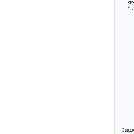
ск
Завдя