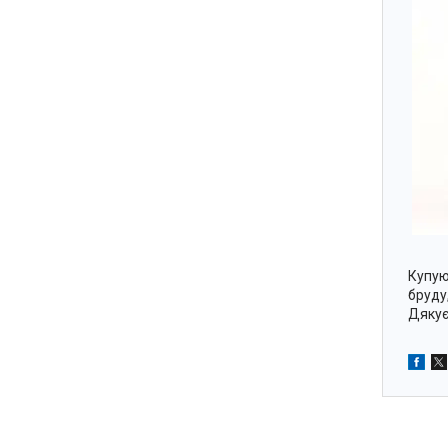
Купую
бруду
Дякує