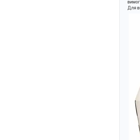
вимог
Для в