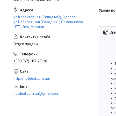
Интернет-магазин "hotdeal"
ул.Колекторная (Склад №2), Одесса -
ул.Набережная (Склад №1) Самовывоза
НЕТ, Київ, Україна
Опи
Отдел продаж
+380 (67) 187-27-26
ки
http://hotdeal.com.ua/
hotdeal.com.ua@gmail.com
ма