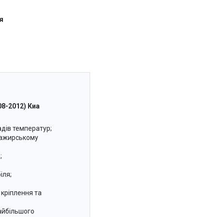
я
08-2012) Киа
адів температур;
сажирському
;
іля;
 кріплення та
найбільшого