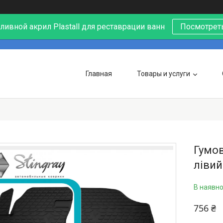
ивной акрил Plastall для реставрации ванн
Посмотреть
Главная
Товары и услуги
Гумов
лівий
В наявно
756 ₴