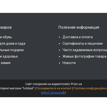
оваров
Полезная информация
и обувь
Доставка и оплата
для дома и сада
Сертификаты и лицензии
льные подарки
Часто задаваемые вопросы
 и здоровье
Живые фотографии товара
 химия
Новости
Сайт створений на маркетплейсі
Prom.ua
Интернет-магазин "hotdeal" |
Поскаржитися на контент
|
Політика конфіденційно
Select Language
▼