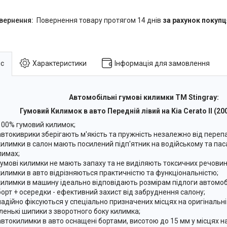
повернення товару протягом 14 днів
за рахунок покупц
с
Характеристики
Інформація для замовлення
Автомобільні гумові килимки ТМ Stingray:
Гумовий Килимок в авто Передній лівий на Kia Cerato II (20
100% гумовий килимок;
автокиврики зберігають м'якість та пружність незалежно від переп
килимки в салон мають посилений підп'ятник на водійському та па
лимах;
гумові килимки не мають запаху та не виділяють токсичних речовин
килимки в авто відрізняються практичністю та функціональністю;
килимки в машину ідеально відповідають розмірам підлоги автомоб
борт + осередки - ефективний захист від забруднення салону;
надійно фіксуються у спеціально призначених місцях на оригінальні
ленькі шипики з зворотного боку килимка;
автокилимки в авто оснащені бортами, висотою до 15 мм у місцях 