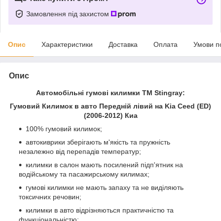
Замовлення під захистом
Опис
Характеристики
Доставка
Оплата
Умови п
Опис
Автомобільні гумові килимки ТМ Stingray:
Гумовий Килимок в авто Передній лівий на Kia Ceed (ED)
(2006-2012) Киа
100% гумовий килимок;
автокиврики зберігають м'якість та пружність
незалежно від перепадів температур;
килимки в салон мають посилений підп'ятник на
водійському та пасажирському килимах;
гумові килимки не мають запаху та не виділяють
токсичних речовин;
килимки в авто відрізняються практичністю та
функціональністю;