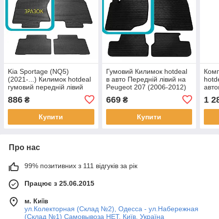
Kia Sportage (NQ5)
Гумовий Килимок hotdeal
Комп
(2021-...) Килимок hotdeal
в авто Передній лівий на
hotd
гумовий передній лівий
Peugeot 207 (2006-2012)
авто
Киа
Пежо
(200
886
669
1 2
₴
₴
Купити
Купити
Про нас
99% позитивних з 111 відгуків за рік
Працює з 25.06.2015
м. Київ
ул.Колекторная (Склад №2), Одесса - ул.Набережная
(Склад №1) Самовывоза НЕТ, Київ, Україна