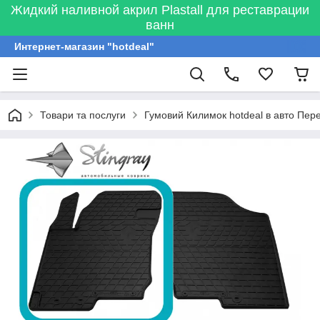
Жидкий наливной акрил Plastall для реставрации
ванн
Интернет-магазин "hotdeal"
Товари та послуги
Гумовий Килимок hotdeal в авто Пере