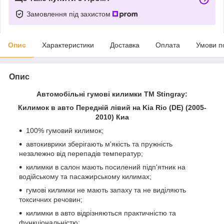
Замовлення під захистом
Опис
Характеристики
Доставка
Оплата
Умови п
Опис
Автомобільні гумові килимки ТМ Stingray:
Килимок в авто Передній лівий на Kia Rio (DE) (2005-
2010) Киа
100% гумовий килимок;
автокиврики зберігають м'якість та пружність
незалежно від перепадів температур;
килимки в салон мають посилений підп'ятник на
водійському та пасажирському килимах;
гумові килимки не мають запаху та не виділяють
токсичних речовин;
килимки в авто відрізняються практичністю та
функціональністю;