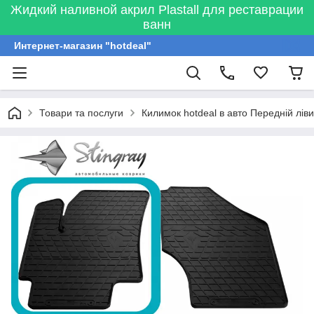
Жидкий наливной акрил Plastall для реставрации
ванн
Интернет-магазин "hotdeal"
Товари та послуги
Килимок hotdeal в авто Передній ліви