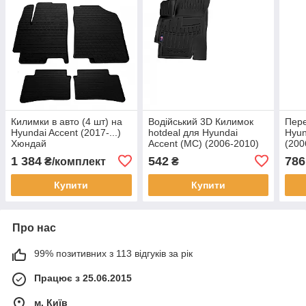
Килимки в авто (4 шт) на
Водійський 3D Килимок
Пере
Hyundai Accent (2017-...)
hotdeal для Hyundai
Hyun
Хюндай
Accent (MC) (2006-2010)
(200
Хюндай
1 384
542
786
₴/комплект
₴
Купити
Купити
Про нас
99% позитивних з 113 відгуків за рік
Працює з 25.06.2015
м. Київ