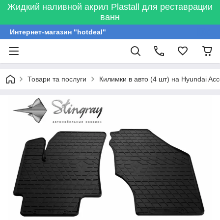
Жидкий наливной акрил Plastall для реставрации
ванн
Интернет-магазин "hotdeal"
Товари та послуги
Килимки в авто (4 шт) на Hyundai Ac