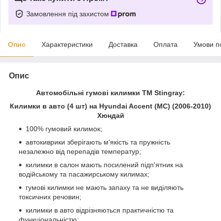
Замовлення під захистом
Опис
Характеристики
Доставка
Оплата
Умови п
Опис
Автомобільні гумові килимки ТМ Stingray:
Килимки в авто (4 шт) на Hyundai Accent (MC) (2006-2010)
Хюндай
100% гумовий килимок;
автокиврики зберігають м'якість та пружність
незалежно від перепадів температур;
килимки в салон мають посилений підп'ятник на
водійському та пасажирському килимах;
гумові килимки не мають запаху та не виділяють
токсичних речовин;
килимки в авто відрізняються практичністю та
функціональністю;