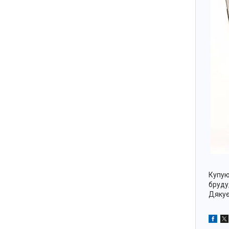
Купую
бруду
Дякує