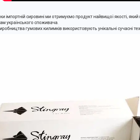
ки імпортній сировині ми отримуємо продукт найвищої якості, який 
ам українського споживача.
иробництва гумових килимків використовують унікальні сучасні тех