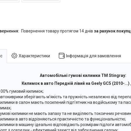
повернення товару протягом 14 днів
за рахунок покупц
с
Характеристики
Інформація для замовлення
Автомобільні гумові килимки ТМ Stingray:
Килимок в авто Передній лівий на Geely GC5 (2010-...
100% гумовий килимок;
автокиврики зберігають м'якість та пружність незалежно від переп
килимки в салон мають посилений підп'ятник на водійському та па
лимах;
гумові килимки не мають запаху та не виділяють токсичних речовин
килимки в авто відрізняються практичністю та функціональністю;
килимки в машину ідеально відповідають розмірам підлоги автомоб
борт + осередки - ефективний захист від забруднення салону;