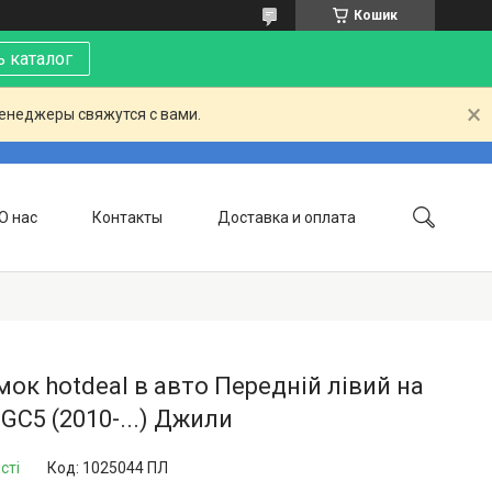
Кошик
 каталог
менеджеры свяжутся с вами.
О нас
Контакты
Доставка и оплата
ок hotdeal в авто Передній лівий на
 GC5 (2010-...) Джили
сті
Код:
1025044 ПЛ