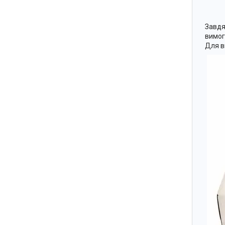
Завдя
вимог
Для в