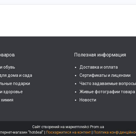
оваров
Полезная информация
и обувь
Доставка и оплата
для дома и сада
Сертификаты и лицензии
льные подарки
Часто задаваемые вопросы
 и здоровье
Живые фотографии товара
 химия
Новости
Сайт створений на маркетплейсі
Prom.ua
Интернет-магазин "hotdeal" |
Поскаржитися на контент
|
Політика конфіденційно