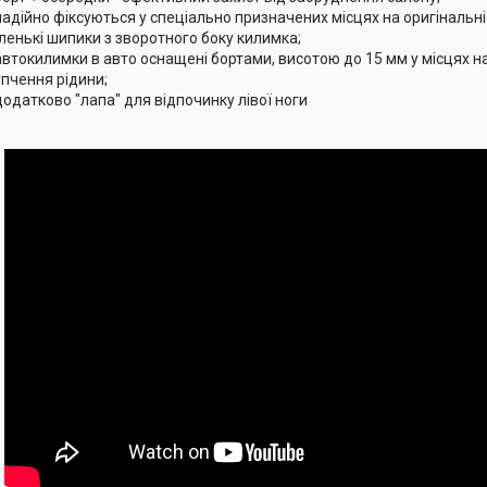
надійно фіксуються у спеціально призначених місцях на оригінальні
ленькі шипики з зворотного боку килимка;
автокилимки в авто оснащені бортами, висотою до 15 мм у місцях 
упчення рідини;
додатково "лапа" для відпочинку лівої ноги