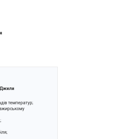
я
) Джили
адів температур;
сажирському
;
іля;