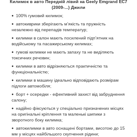
Килимок в авто Передній лівий на Geely Emgrand EC7
(2009-...) Джили
100% гумовий килимок;
автокиврики зберігають м'якість та пружність
незалежно від перепадів температур;
килимки в салон мають посилений підп'ятник на
водійському та пасажирському килимах;
гумові килимки не мають запаху та не виділяють
токсичних речовин;
килимки в авто відрізняються практичністю та
функціональністю;
килимки в машину ідеально відповідають розмірам
підлоги автомобіля;
борт + осередки - ефективний захист від забруднення
салону;
надійно фіксуються у спеціально призначених місцях
на оригінальні кріплення та маленькі шипики з
зворотного боку килимка;
автокилимки в авто оснащені бортами, висотою до 15
мм у місцях найбільшого скупчення рідини;