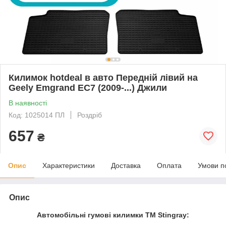
Килимок hotdeal в авто Передній лівий на
Geely Emgrand EC7 (2009-...) Джили
В наявності
Код: 1025014 ПЛ
Роздріб
657
₴
Опис
Характеристики
Доставка
Оплата
Умови п
Опис
Автомобільні гумові килимки ТМ Stingray: