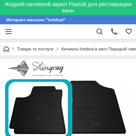
Жидкий наливной акрил Plastall для реставрации
ванн
Интернет-магазин "hotdeal"
Товари та послуги
Килимок hotdeal в авто Передній лів