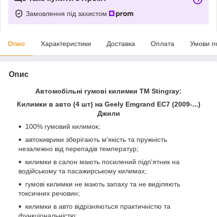
Замовлення під захистом
Опис
Характеристики
Доставка
Оплата
Умови п
Опис
Автомобільні гумові килимки ТМ Stingray:
Килимки в авто (4 шт) на Geely Emgrand EC7 (2009-...)
Джили
100% гумовий килимок;
автокиврики зберігають м'якість та пружність
незалежно від перепадів температур;
килимки в салон мають посилений підп'ятник на
водійському та пасажирському килимах;
гумові килимки не мають запаху та не виділяють
токсичних речовин;
килимки в авто відрізняються практичністю та
функціональністю;