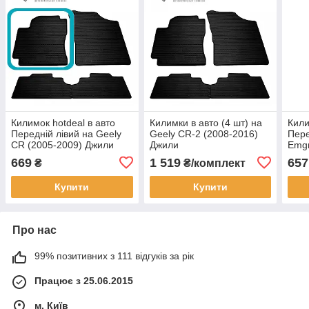
Килимок hotdeal в авто
Килимки в авто (4 шт) на
Кили
Передній лівий на Geely
Geely CR-2 (2008-2016)
Пере
CR (2005-2009) Джили
Джили
Emgr
Джи
669
1 519
657
₴
₴/комплект
Купити
Купити
Про нас
99% позитивних з 111 відгуків за рік
Працює з 25.06.2015
м. Київ