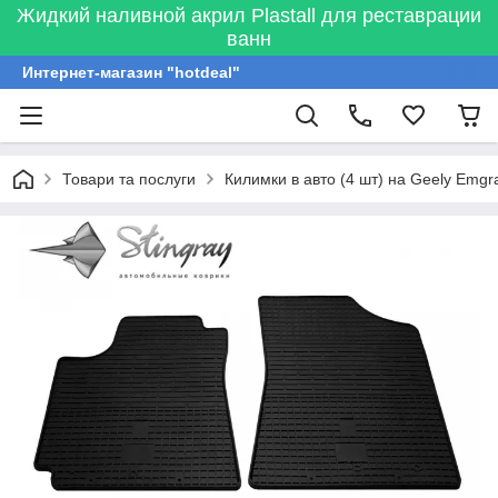
Жидкий наливной акрил Plastall для реставрации
ванн
Интернет-магазин "hotdeal"
Товари та послуги
Килимки в авто (4 шт) на Geely Emgr