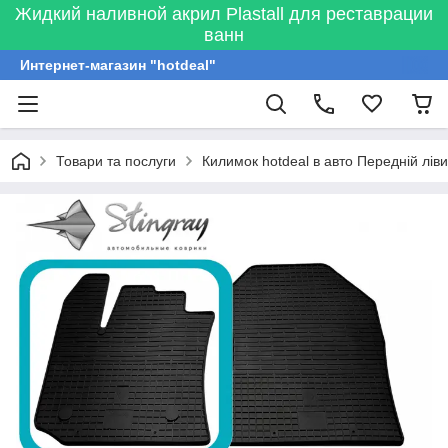
Жидкий наливной акрил Plastall для реставрации
ванн
Интернет-магазин "hotdeal"
Товари та послуги
Килимок hotdeal в авто Передній ліви