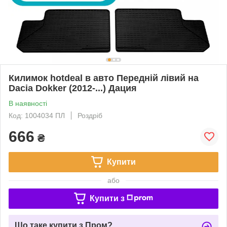
Килимок hotdeal в авто Передній лівий на
Dacia Dokker (2012-...) Дация
В наявності
Код: 1004034 ПЛ
Роздріб
666
₴
Купити
або
Купити з
Що таке купити з Пром?