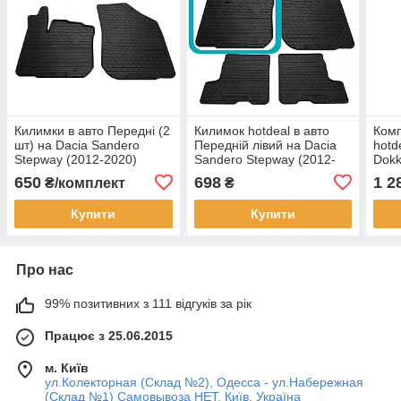
Килимки в авто Передні (2
Килимок hotdeal в авто
Комп
шт) на Dacia Sandero
Передній лівий на Dacia
hotd
Stepway (2012-2020)
Sandero Stepway (2012-
Dokk
Дация
2020) Дация
650
698
1 2
₴/комплект
₴
Купити
Купити
Про нас
99% позитивних з 111 відгуків за рік
Працює з 25.06.2015
м. Київ
ул.Колекторная (Склад №2), Одесса - ул.Набережная
(Склад №1) Самовывоза НЕТ, Київ, Україна