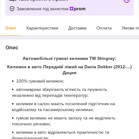
Замовлення під захистом
Опис
Характеристики
Доставка
Оплата
Умови п
Опис
Автомобільні гумові килимки ТМ Stingray:
Килимок в авто Передній лівий на Dacia Dokker (2012-...)
Дация
100% гумовий килимок;
автокиврики зберігають м'якість та пружність
незалежно від перепадів температур;
килимки в салон мають посилений підп'ятник на
водійському та пасажирському килимах;
гумові килимки не мають запаху та не виділяють
токсичних речовин;
килимки в авто відрізняються практичністю та
функціональністю;