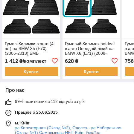
Гумові Килимки в авто (4
Гумовий Килимок hotdeal
Гумо
шт) на BMW X5 (E70)
в авто Передній лівий на
в ав
(2006-2013) БМВ
BMW X6 (E71) (2008-
BMW 
2014) БМВ
БМВ
1 412
628
756
₴/комплект
₴
Купити
Купити
Про нас
99% позитивних з 112 відгуків за рік
Працює з 25.06.2015
м. Київ
ул.Колекторная (Склад №2), Одесса - ул.Набережная
(Склад №1) Самовывоза НЕТ, Київ, Україна