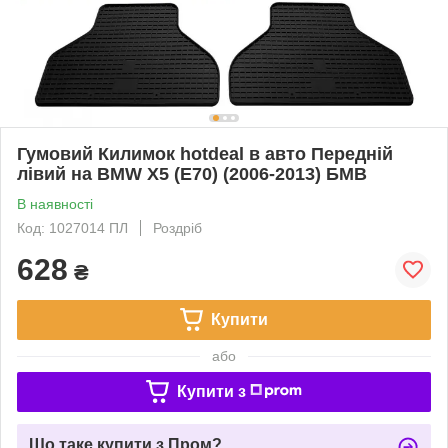
Гумовий Килимок hotdeal в авто Передній
лівий на BMW X5 (E70) (2006-2013) БМВ
В наявності
Код: 1027014 ПЛ
Роздріб
628
₴
Купити
або
Купити з
Що таке купити з Пром?