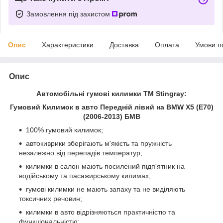
Замовлення під захистом
Опис
Характеристики
Доставка
Оплата
Умови п
Опис
Автомобільні гумові килимки ТМ Stingray:
Гумовий Килимок в авто Передній лівий на BMW X5 (E70)
(2006-2013) БМВ
100% гумовий килимок;
автокиврики зберігають м'якість та пружність
незалежно від перепадів температур;
килимки в салон мають посилений підп'ятник на
водійському та пасажирському килимах;
гумові килимки не мають запаху та не виділяють
токсичних речовин;
килимки в авто відрізняються практичністю та
функціональністю;