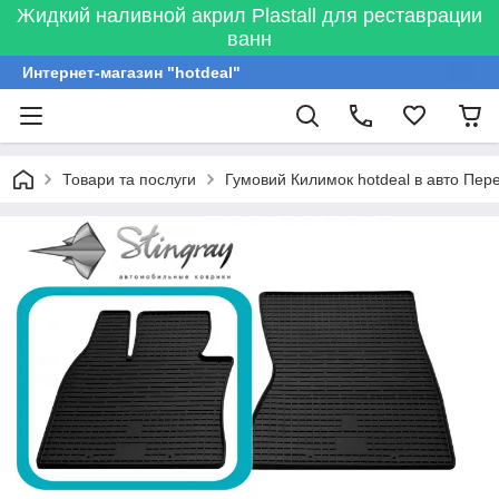
Жидкий наливной акрил Plastall для реставрации
ванн
Интернет-магазин "hotdeal"
Товари та послуги
Гумовий Килимок hotdeal в авто Пер