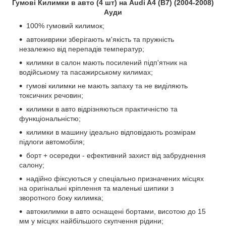
Гумові Килимки в авто (4 шт) на Audi A4 (B7) (2004-2008)
Ауди
100% гумовий килимок;
автокиврики зберігають м'якість та пружність
незалежно від перепадів температур;
килимки в салон мають посилений підп'ятник на
водійському та пасажирському килимах;
гумові килимки не мають запаху та не виділяють
токсичних речовин;
килимки в авто відрізняються практичністю та
функціональністю;
килимки в машину ідеально відповідають розмірам
підлоги автомобіля;
борт + осередки - ефективний захист від забруднення
салону;
надійно фіксуються у спеціально призначених місцях
на оригінальні кріплення та маленькі шипики з
зворотного боку килимка;
автокилимки в авто оснащені бортами, висотою до 15
мм у місцях найбільшого скупчення рідини;