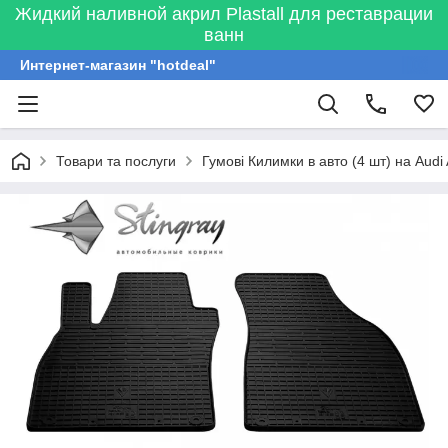
Жидкий наливной акрил Plastall для реставрации
ванн
Интернет-магазин "hotdeal"
Товари та послуги
Гумові Килимки в авто (4 шт) на Audi