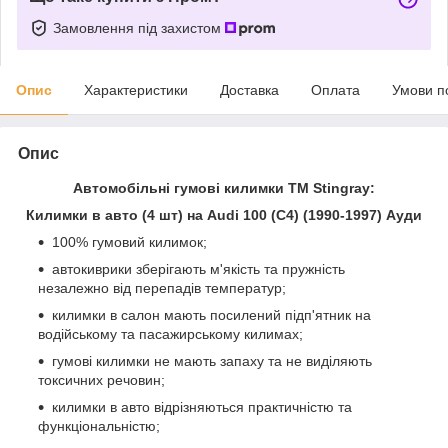
Замовлення під захистом
Опис
Характеристики
Доставка
Оплата
Умови п
Опис
Автомобільні гумові килимки ТМ Stingray:
Килимки в авто (4 шт) на Audi 100 (C4) (1990-1997) Ауди
100% гумовий килимок;
автокиврики зберігають м'якість та пружність
незалежно від перепадів температур;
килимки в салон мають посилений підп'ятник на
водійському та пасажирському килимах;
гумові килимки не мають запаху та не виділяють
токсичних речовин;
килимки в авто відрізняються практичністю та
функціональністю;