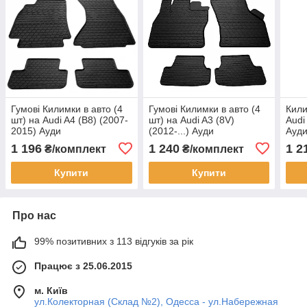
Гумові Килимки в авто (4
Гумові Килимки в авто (4
Кили
шт) на Audi A4 (B8) (2007-
шт) на Audi A3 (8V)
Audi
2015) Ауди
(2012-...) Ауди
Ауд
1 196
1 240
1 2
₴/комплект
₴/комплект
Купити
Купити
Про нас
99% позитивних з 113 відгуків за рік
Працює з 25.06.2015
м. Київ
ул.Колекторная (Склад №2), Одесса - ул.Набережная