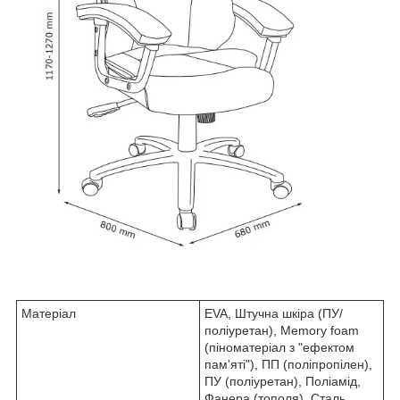
Матеріал
EVA, Штучна шкіра (ПУ/
поліуретан), Memory foam
(піноматеріал з "ефектом
пам'яті"), ПП (поліпропілен),
ПУ (поліуретан), Поліамід,
Фанера (тополя), Сталь