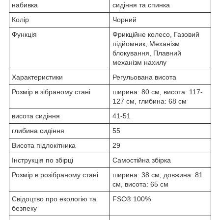
набивка
сидіння та спинка
Колір
Чорний
Функція
Фрикційне колесо, Газовий
підйомник, Механізм
блокування, Плавний
механізм нахилу
Характеристики
Регульована висота
Розмір в зібраному стані
ширина: 80 см, висота: 117-
127 см, глибина: 68 см
висота сидіння
41-51
глибина сидіння
55
Висота підлокітника
29
Інструкція по збірці
Самостійна збірка
Розмір в розібраному стані
ширина: 38 см, довжина: 81
см, висота: 65 см
Свідоцтво про екологію та
FSC® 100%
безпеку