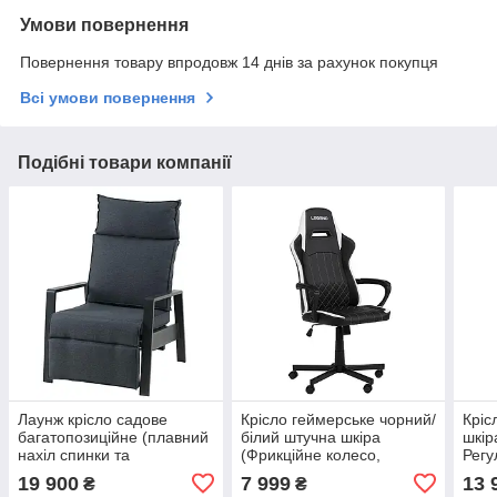
Умови повернення
Повернення товару впродовж 14 днів за рахунок покупця
Всі умови повернення
Подібні товари компанії
Лаунж крісло садове
Крісло геймерське чорний/
Кріс
багатопозиційне (плавний
білий штучна шкіра
шкір
нахіл спинки та
(Фрикційне колесо,
Регу
регульована підставка для
Газовий підйомник,
та в
19 900
7 999
13 
₴
₴
ніг), hotdeal
Механізм блокування)
нахи