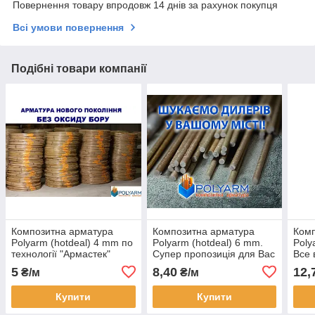
Повернення товару впродовж 14 днів за рахунок покупця
Всі умови повернення
Подібні товари компанії
Композитна арматура
Композитна арматура
Комп
Polyarm (hotdeal) 4 mm по
Polyarm (hotdeal) 6 mm.
Poly
технології "Армастек"
Супер пропозиція для Вас
Все 
Найк
5
8,40
12,
₴/м
₴/м
Купити
Купити