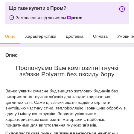
Що таке купити з Пром?
Замовлення під захистом
Опис
Характеристики
Доставка
Оплата
Умови п
Опис
Пропонуємо Вам композитні гнучкі
зв'язки Polyarm без оксиду бору
Важко уявити сучасне будівництво житлових будинків без
використання гнучких зв'язків для кладки трирівневих
цегляних стін. Саме ці зв'язки здатні надійно скріпити
внутрішню частину стіни, теплоізоляцію і зовнішню обробку в
єдину і міцну конструкцію. Завдяки унікальним
характеристикам композитні матеріали є найбільш
придатними для виготовлення гнучких зв'язків.
Склопластикові гнучкі зв'язки вважаються найбільш