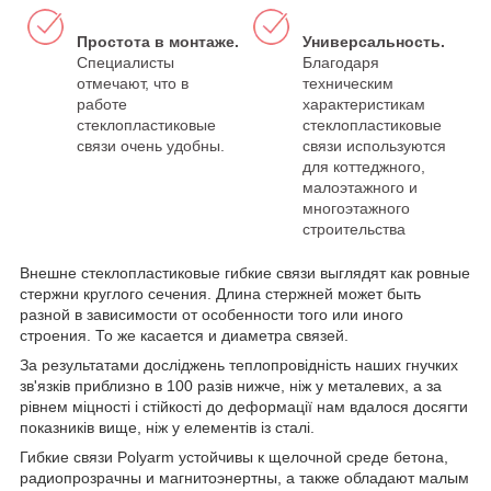
Простота в монтаже.
Универсальность.
Специалисты
Благодаря
отмечают, что в
техническим
работе
характеристикам
стеклопластиковые
стеклопластиковые
связи очень удобны.
связи используются
для коттеджного,
малоэтажного и
многоэтажного
строительства
Внешне стеклопластиковые гибкие связи выглядят как ровные
стержни круглого сечения. Длина стержней может быть
разной в зависимости от особенности того или иного
строения. То же касается и диаметра связей.
За результатами досліджень теплопровідність наших гнучких
зв'язків приблизно в 100 разів нижче, ніж у металевих, а за
рівнем міцності і стійкості до деформації нам вдалося досягти
показників вище, ніж у елементів із сталі.
Гибкие связи Polyarm устойчивы к щелочной среде бетона,
радиопрозрачны и магнитоэнертны, а также обладают малым