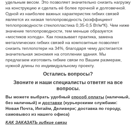
удельным весом. Это позволяет значительно снизить нагрузку
на конструкцию и сделать её более прочной и долговечной.
Одной из наиболее важных характеристик гибких связей
является их низкая теплопроводность (коэффициент
теплопроводности стеклопластика 0,35-0,5 Вт/м*К). Чем ниже
значение теплопроводности, тем меньше образуется
«мостиков холода». Как показывает практика, замена
металлических гибких связей на композитные позволяет
снизить теплопотери на 34%, благодаря чему достигается
значительная экономия на отоплении здания. Мы
предлагаем изготовить гибкие связи по Вашим размерам,
нужной длины по индивидуальному проекту.
Остались вопросы?
Звоните
и наши специалисты ответят на все
вопросы.
Вы можете выбрать удобный
способ оплаты
(наличный,
без наличный) и
доставки
(курьерскими службами:
Новая Почта, Интайм, Деливери; доставка по городу,
самовывоз из нашего офиса)
КАК ЗАКАЗАТЬ гибкие связи