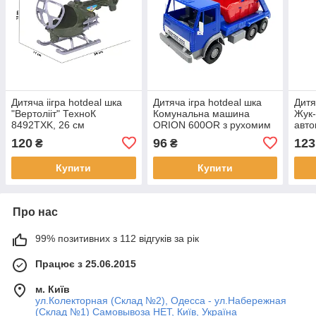
Дитяча іігра hotdeal шка
Дитяча ігра hotdeal шка
Дитя
"Вертолііт" ТехноК
Комунальна машина
Жук
8492TXK, 26 см
ORION 600OR з рухомим
авто
кузовом
120
96
123
₴
₴
Купити
Купити
Про нас
99% позитивних з 112 відгуків за рік
Працює з 25.06.2015
м. Київ
ул.Колекторная (Склад №2), Одесса - ул.Набережная
(Склад №1) Самовывоза НЕТ, Київ, Україна