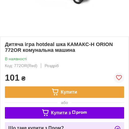
Дитяча ігра hotdeal шка КАМАКС-Н ORION
772OR комунальна машина
В наявності
Код: 772OR(Red)
Роздріб
101
₴
Купити
або
Купити з
Що таке купити з Пром?