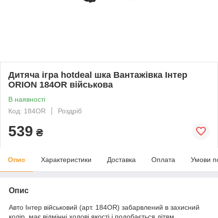
Дитяча ігра hotdeal шка Вантажівка Інтер
ORION 184OR військова
В наявності
Код: 184OR
Роздріб
539
₴
Опис
Характеристики
Доставка
Оплата
Умови п
Опис
Авто Інтер військовий (арт. 184OR) забарвлений в захисний
колір, має відмінні ходові якості і подобається дітям