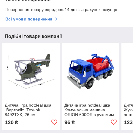
Повернення товару впродовж 14 днів за рахунок покупця
Всі умови повернення
Подібні товари компанії
Дитяча іігра hotdeal шка
Дитяча ігра hotdeal шка
Дитя
"Вертолііт" ТехноК
Комунальна машина
Жук
8492TXK, 26 см
ORION 600OR з рухомим
авто
кузовом
120
96
123
₴
₴