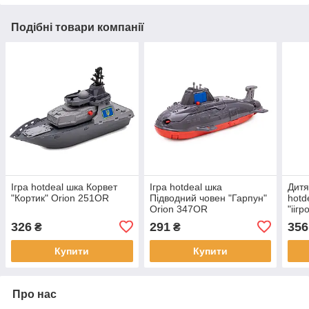
Подібні товари компанії
Ігра hotdeal шка Корвет
Ігра hotdeal шка
Дитя
"Кортик" Orion 251OR
Підводний човен "Гарпун"
hotd
Orion 347OR
"ііг
з 39
326
291
356
₴
₴
Купити
Купити
Про нас