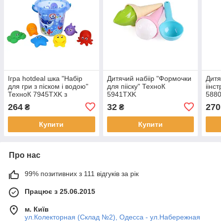
Ігра hotdeal шка "Набір
Дитячий набіір "Формочки
Дитя
для гри з піском і водою"
для пііску" ТехноК
іінс
ТехноК 7945TXK з
5941TXK
5880
фігурками тварин
264
32
270
₴
₴
Купити
Купити
Про нас
99% позитивних з 111 відгуків за рік
Працює з 25.06.2015
м. Київ
ул.Колекторная (Склад №2), Одесса - ул.Набережная