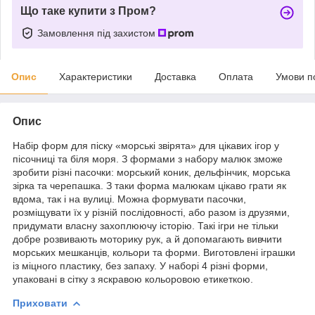
Що таке купити з Пром?
Замовлення під захистом
Опис
Характеристики
Доставка
Оплата
Умови п
Опис
Набір форм для піску «морські звірята» для цікавих ігор у
пісочниці та біля моря. З формами з набору малюк зможе
зробити різні пасочки: морський коник, дельфінчик, морська
зірка та черепашка. З таки форма малюкам цікаво грати як
вдома, так і на вулиці. Можна формувати пасочки,
розміщувати їх у різній послідовності, або разом із друзями,
придумати власну захоплюючу історію. Такі ігри не тільки
добре розвивають моторику рук, а й допомагають вивчити
морських мешканців, кольори та форми. Виготовлені іграшки
із міцного пластику, без запаху. У наборі 4 різні форми,
упаковані в сітку з яскравою кольоровою етикеткою.
Приховати