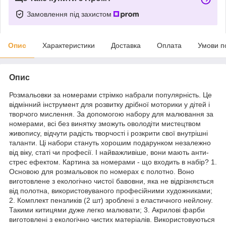
Замовлення під захистом
Опис
Характеристики
Доставка
Оплата
Умови п
Опис
Розмальовки за номерами стрімко набрали популярність. Це
відмінний інструмент для розвитку дрібної моторики у дітей і
творчого мислення. За допомогою набору для малювання за
номерами, всі без винятку зможуть оволодіти мистецтвом
живопису, відчути радість творчості і розкрити свої внутрішні
таланти. Ці набори стануть хорошим подарунком незалежно
від віку, статі чи професії. І найважливіше, вони мають анти-
стрес ефектом. Картина за номерами - що входить в набір? 1.
Основою для розмальовок по номерах є полотно. Воно
виготовлене з екологічно чистої бавовни, яка не відрізняється
від полотна, використовуваного професійними художниками;
2. Комплект пензликів (2 шт) зроблені з еластичного нейлону.
Такими китицями дуже легко малювати; 3. Акрилові фарби
виготовлені з екологічно чистих матеріалів. Використовуються