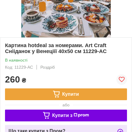
Картина hotdeal за номерами. Art Craft
Снііданок у Венеціії 40х50 см 11229-AC
В наявності
Код: 11229-AC
Роздріб
260
₴
Купити
або
Купити з
Що таке купити з Пром?