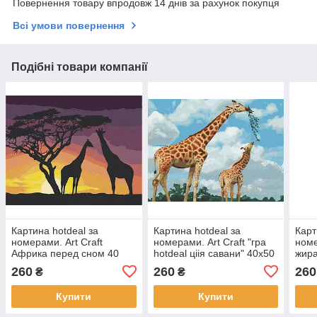
Повернення товару впродовж 14 днів за рахунок покупця
Всі умови повернення
Подібні товари компанії
Картина hotdeal за
Картина hotdeal за
Карт
номерами. Art Craft
номерами. Art Craft "гра
номе
Африка перед сном 40
hotdeal ціія савани" 40х50
жир
x50 см 11619-AC
см 11634-AC
40х5
260
260
260
₴
₴
Купити
Купити