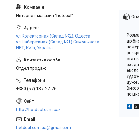
Интернет-магазин "hotdeal"
Опи
Розма
ул.Колекторная (Склад №2), Одесса -
дрібн
ул.Набережная (Склад №1) Самовывоза
номер
НЕТ, Київ, Україна
розкр
статі
входи
Отдел продаж
еколо
худож
дуже 
Викор
+380 (67) 187-27-26
по ци
http://hotdeal.com.ua/
hotdeal.com.ua@gmail.com