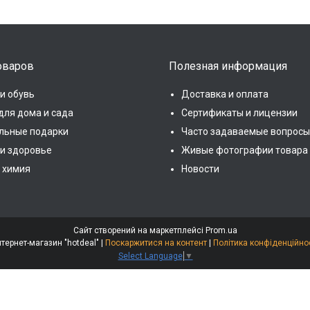
оваров
Полезная информация
и обувь
Доставка и оплата
для дома и сада
Сертификаты и лицензии
льные подарки
Часто задаваемые вопросы
 и здоровье
Живые фотографии товара
 химия
Новости
Сайт створений на маркетплейсі
Prom.ua
Интернет-магазин "hotdeal" |
Поскаржитися на контент
|
Політика конфіденційно
Select Language
▼