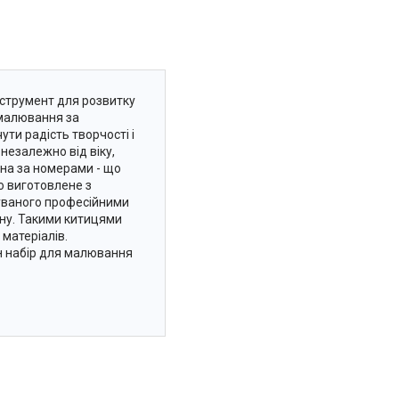
нструмент для розвитку
 малювання за
ти радість творчості і
незалежно від віку,
ина за номерами - що
о виготовлене з
вуваного професійними
ону. Такими китицями
 матеріалів.
ен набір для малювання