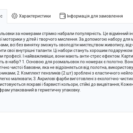
с
Характеристики
Інформація для замовлення
льовки за номерами стрімко набрали популярність. Це відмінний і
ої моторики у дітей і творчого мислення. За допомогою набору для
ами, всі без винятку зможуть оволодіти мистецтвом живопису, відчу
ити свої внутрішні таланти. Ці набори стануть хорошим подарунком 
 чи професії. І найважливіше, вони мають анти-стрес ефектом. Карт
ть в набір? 1. Основою для розмальовок по номерах є полотно. Вон
гічно чистої бавовни, яка не відрізняється від полотна, використо
никами; 2. Комплект пензликів (2 шт) зроблені з еластичного нейл
легко малювати; 3. Акрилові фарби виготовлені з екологічно чистих
истовуються яскраві і барвисті кольори, стійкі до вицвітання; Кож
фрам упакований в герметичну упаковку.