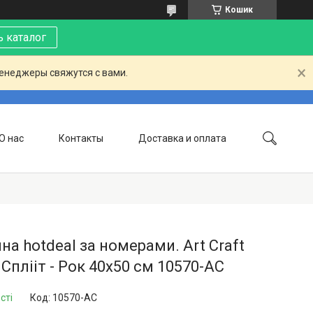
Кошик
 каталог
менеджеры свяжутся с вами.
О нас
Контакты
Доставка и оплата
на hotdeal за номерами. Art Craft
Сплііт - Рок 40х50 см 10570-AC
сті
Код:
10570-AC