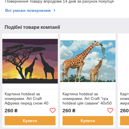
Повернення товару впродовж 14 днів за рахунок покупця
Всі умови повернення
Подібні товари компанії
Картина hotdeal за
Картина hotdeal за
Карт
номерами. Art Craft
номерами. Art Craft "гра
номе
Африка перед сном 40
hotdeal ціія савани" 40х50
жир
x50 см 11619-AC
см 11634-AC
40х5
260
260
260
₴
₴
Купити
Купити