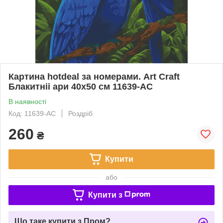
Картина hotdeal за номерами. Art Craft
Блакитніі ари 40х50 см 11639-AC
В наявності
Код: 11639-AC
Роздріб
260
₴
Купити
або
Купити з
Що таке купити з Пром?