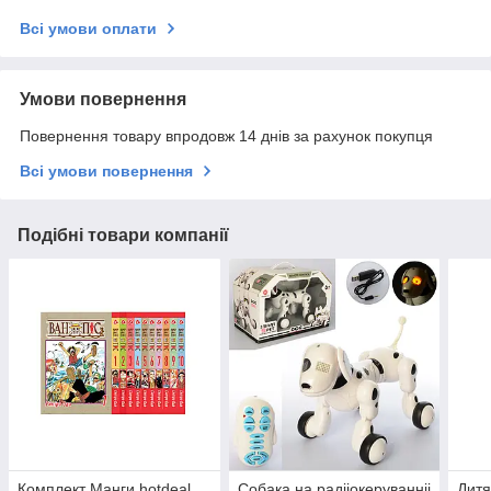
Всі умови оплати
Умови повернення
Повернення товару впродовж 14 днів за рахунок покупця
Всі умови повернення
Подібні товари компанії
Комплект Манги hotdeal
Собака на радііокеруванніі
Дитяч