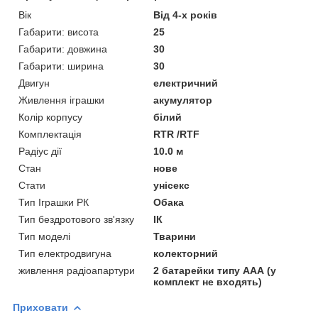
Вік
Від 4-х років
Габарити: висота
25
Габарити: довжина
30
Габарити: ширина
30
Двигун
електричний
Живлення іграшки
акумулятор
Колір корпусу
білий
Комплектація
RTR /RTF
Радіус дії
10.0 м
Стан
нове
Стати
унісекс
Тип Іграшки РК
Обака
Тип бездротового зв'язку
ІК
Тип моделі
Тварини
Тип електродвигуна
колекторний
живлення радіоапартури
2 батарейки типу ААА (у
комплект не входять)
Приховати