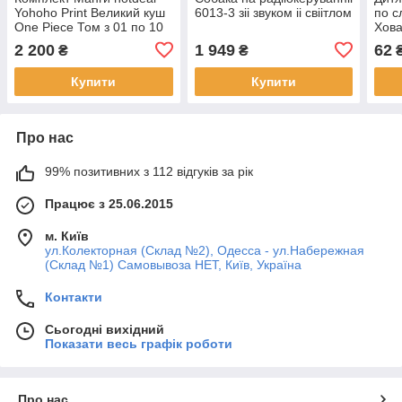
Yohoho Print Великий куш
6013-3 зіі звуком іі свіітлом
по с
One Piece Том з 01 по 10
Хова
українською мовою YP OP
2710
2 200
1 949
62
₴
₴
K 02
Купити
Купити
Про нас
99% позитивних з 112 відгуків за рік
Працює з 25.06.2015
м. Київ
ул.Колекторная (Склад №2), Одесса - ул.Набережная
(Склад №1) Самовывоза НЕТ, Київ, Україна
Контакти
Сьогодні вихідний
Показати весь графік роботи
Про нас