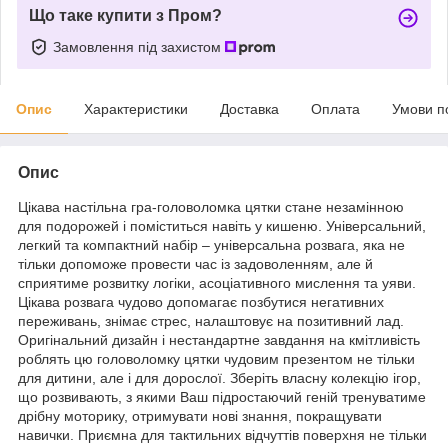
Що таке купити з Пром?
Замовлення під захистом
Опис
Характеристики
Доставка
Оплата
Умови п
Опис
Цікава настільна гра-головоломка цятки стане незамінною
для подорожей і поміститься навіть у кишеню. Універсальний,
легкий та компактний набір – універсальна розвага, яка не
тільки допоможе провести час із задоволенням, але й
сприятиме розвитку логіки, асоціативного мислення та уяви.
Цікава розвага чудово допомагає позбутися негативних
переживань, знімає стрес, налаштовує на позитивний лад.
Оригінальний дизайн і нестандартне завдання на кмітливість
роблять цю головоломку цятки чудовим презентом не тільки
для дитини, але і для дорослої. Зберіть власну колекцію ігор,
що розвивають, з якими Ваш підростаючий геній тренуватиме
дрібну моторику, отримувати нові знання, покращувати
навички. Приємна для тактильних відчуттів поверхня не тільки