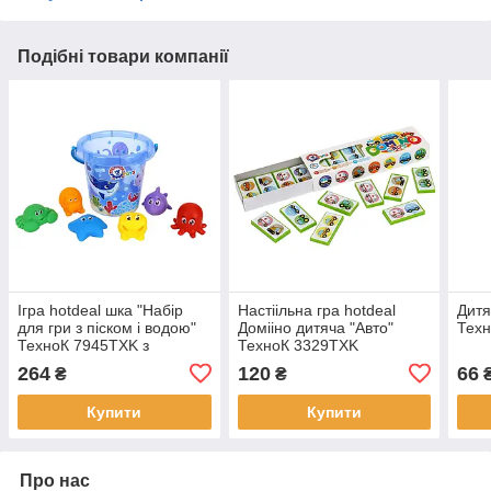
Подібні товари компанії
Ігра hotdeal шка "Набір
Настіільна гра hotdeal
Дитяч
для гри з піском і водою"
Домііно дитяча "Авто"
Тех
ТехноК 7945TXK з
ТехноК 3329TXK
фігурками тварин
264
120
66
₴
₴
Купити
Купити
Про нас