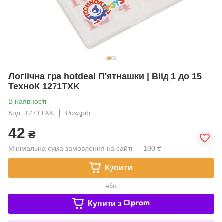
Логіічна гра hotdeal П'ятнашки | Віід 1 до 15
ТехноК 1271TXK
В наявності
Код: 1271TXK
Роздріб
42
₴
Мінімальна сума замовлення на сайті — 100 ₴
Купити
або
Купити з