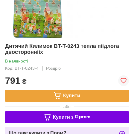
Дитячий Килимок BT-T-0243 тепла піідлога
двостороннііх
В наявності
Код: BT-T-0243-4
Роздріб
791
₴
Купити
або
Купити з
Що таке купити з Пром?