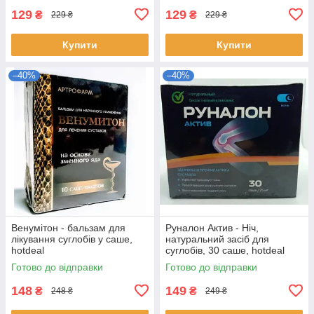
129
129
₴
₴
229 ₴
229 ₴
Купити
Купити
–40%
–40%
Венумітон - бальзам для
Руналон Актив - Ніч,
лікування суглобів у саше,
натуральний засіб для
hotdeal
суглобів, 30 саше, hotdeal
Готово до відправки
Готово до відправки
148
149
₴
₴
248 ₴
249 ₴