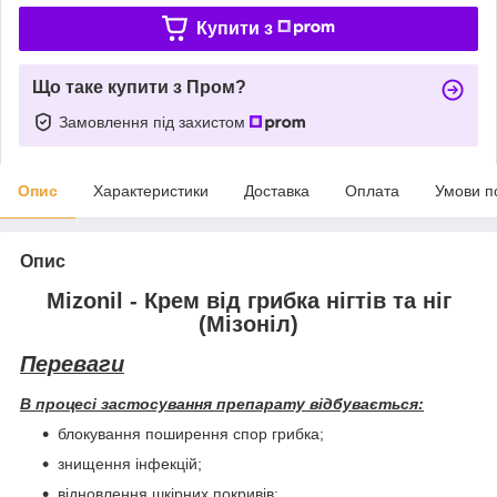
Купити з
Що таке купити з Пром?
Замовлення під захистом
Опис
Характеристики
Доставка
Оплата
Умови п
Опис
Mizonil - Крем від грибка нігтів та ніг
(Мізоніл)
Переваги
В процесі застосування препарату відбувається:
блокування поширення спор грибка;
знищення інфекцій;
відновлення шкірних покривів;