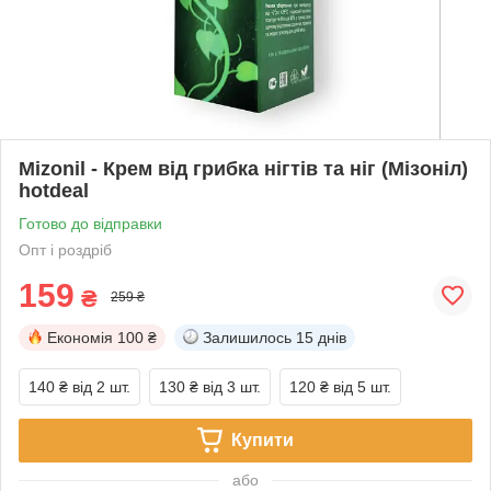
Mizonil - Крем від грибка нігтів та ніг (Мізоніл)
hotdeal
Готово до відправки
Опт і роздріб
159
₴
259 ₴
Економія
100 ₴
Залишилось
15 днів
140 ₴
від 2 шт.
130 ₴
від 3 шт.
120 ₴
від 5 шт.
Купити
або