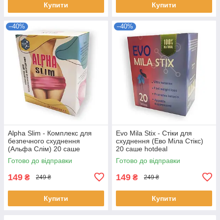
Купити
Купити
–40%
–40%
Alpha Slim - Комплекс для
Evo Mila Stix - Стіки для
безпечного схуднення
схуднення (Ево Міла Стікс)
(Альфа Слім) 20 саше
20 саше hotdeal
hotdeal
Готово до відправки
Готово до відправки
149
149
₴
₴
249 ₴
249 ₴
Купити
Купити