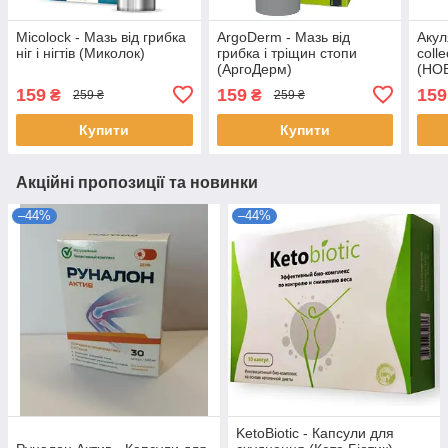
Micolock - Мазь від грибка
ArgoDerm - Мазь від
Аку
ніг і нігтів (Миколок)
грибка і тріщин стопи
coll
(АргоДерм)
(НО
159
159
159
₴
₴
259 ₴
259 ₴
Купити
Купити
Акційні пропозиції та новинки
–44%
–44%
KetoBiotic - Капсули для