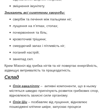
зміцнення імунітету.
Зникають всі симптоми хвороби:
свербіж та печіння між пальцями ніг;
лущення на п’ятках, стопах;
почервоніння та біль;
кровоточиві тріщини;
смердючий запах і пітливість ніг;
поганий настрій;
занепад сил.
Крем Мізоніл від грибка нігтів та ніг повертає енергійність,
аідвищує витривалість та працездатність.
Склад
Олія евкаліпту
– активні компоненти, що в ньому
містяться швидко пригнічують розвиток грибкових спор,
відновлюють захисні сили організму.
Олія Ши
– позбавляє від лущення, відновлює
пошкоджені клітини шкіри, запускає процеси