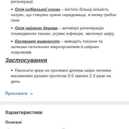
регенерації.
Олія сибірської сосни
– містить більшу кількість
натрію, що створює лужне середовище, в якому грибок
гине.
Олія чайного дерева
– активізує регенерацію
пошкоджених тканин, усуває інфекцію, зволожує шкіру.
Екстракт живокосту
– виводить токсини та
залишки патогенних мікроорганізмів із шкірних
покрововів.
Застосування
Наносити крем на пролемні ділянки шкіри легкими
масажними рухами протягом 3-5 хвилин 2-3 рази на
день.
Приховати
Характеристики
Основні