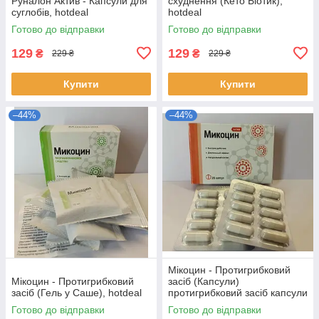
Руналон Актив - Капсули для
схуднення (Кето Біотик),
суглобів, hotdeal
hotdeal
Готово до відправки
Готово до відправки
129
129
₴
₴
229 ₴
229 ₴
Купити
Купити
–44%
–44%
Мікоцин - Протигрибковий
Мікоцин - Протигрибковий
засіб (Капсули)
засіб (Гель у Саше), hotdeal
протигрибковий засіб капсули
широкого спектру дії, hotdeal
Готово до відправки
Готово до відправки