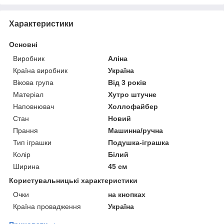
Характеристики
Основні
Виробник
Аліна
Країна виробник
Україна
Вікова група
Від 3 років
Матеріал
Хутро штучне
Наповнювач
Холлофайбер
Стан
Новий
Прання
Машинна/ручна
Тип іграшки
Подушка-іграшка
Колір
Білий
Ширина
45 см
Користувальницькі характеристики
Очки
на кнопках
Країна провадження
Україна