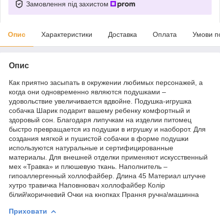
Замовлення під захистом
Опис
Характеристики
Доставка
Оплата
Умови п
Опис
Как приятно засыпать в окружении любимых персонажей, а
когда они одновременно являются подушками –
удовольствие увеличивается вдвойне. Подушка-игрушка
собачка Шарик подарит вашему ребенку комфортный и
здоровый сон. Благодаря липучкам на изделии питомец
быстро превращается из подушки в игрушку и наоборот. Для
создания мягкой и пушистой собачки в форме подушки
используются натуральные и сертифицированные
материалы. Для внешней отделки применяют искусственный
мех «Травка» и плюшевую ткань. Наполнитель –
гипоаллергенный холлофайбер. Длина 45 Материал штучне
хутро травичка Наповнювач холлофайбер Колір
білий\коричневий Очки на кнопках Прання ручна\машинна
Приховати