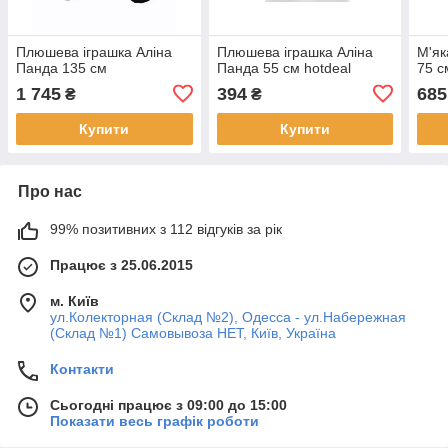
Плюшева іграшка Аліна
Плюшева іграшка Аліна
М'як
Панда 135 см
Панда 55 см hotdeal
75 с
1 745
394
685
₴
₴
Купити
Купити
Про нас
99% позитивних з 112 відгуків за рік
Працює з 25.06.2015
м. Київ
ул.Колекторная (Склад №2), Одесса - ул.Набережная
(Склад №1) Самовывоза НЕТ, Київ, Україна
Контакти
Сьогодні працює з 09:00 до 15:00
Показати весь графік роботи