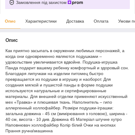
Замовлення під захистом
Опис
Характеристики
Доставка
Оплата
Умови п
Опис
Как приятно засыпать в окружении любимых персонажей, а
когда они одновременно являются подушками –
удовольствие увеличивается вдвойне. Подушка-игрушка
Панда подарит вашему ребенку комфортный и здоровый сон.
Благодаря липучкам на изделии питомец быстро
превращается из подушки в игрушку и наоборот. Для
создания мягкой и пушистой панды в форме подушки
используются натуральные и сертифицированные
материалы. Для внешней отделки применяют искусственный
мех «Травка» и плюшевая ткань. Наполнитель – гипо
аллергенный холлофайбер. Розміри подушки-іграшки:
загальна довжина - 45 см (вимірювання з головою), ширина -
40 см, висота - 10 див. Довжина 45 Матеріал штучне хутро
Наповнювач холлофайбер Колір білий Очки на кнопках
Прання ручна\машинна