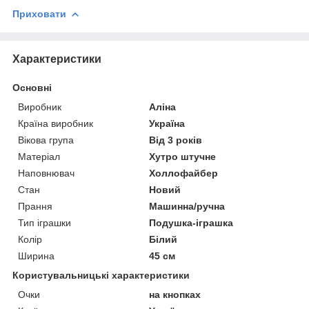
Приховати
Характеристики
Основні
Виробник
Аліна
Країна виробник
Україна
Вікова група
Від 3 років
Матеріал
Хутро штучне
Наповнювач
Холлофайбер
Стан
Новий
Прання
Машинна/ручна
Тип іграшки
Подушка-іграшка
Колір
Білий
Ширина
45 см
Користувальницькі характеристики
Очки
на кнопках