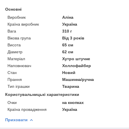
Основні
Виробник
Аліна
Країна виробник
Україна
Вага
310 г
Вікова група
Від 3 років
Висота
65 см
Діаметр
62 см
Матеріал
Хутро штучне
Наповнювач
Холлофайбер
Стан
Новий
Прання
Машинна/ручна
Тип іграшки
Тварина
Користувальницькі характеристики
Очки
на кнопках
Країна провадження
Україна
Приховати