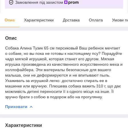
Замовлення під захистом
Опис
Характеристики
Доставка
Оплата
Умови п
Опис
Собака Алина Тузик 65 см персиковый Ваш ребенок мечтает
о собаке, но вы пока не готовы к настоящему псу? Порадуйте
чадо мягкой игрушкой, которая станет его другом. Мягкая
игрушка произведена из качественного искусственного меха и
холлофайбера. Эти материалы безопасные для вашего
малыша, они не деформируются и не впитывают пыль.
Ухаживать за игрушкой легко: достаточно стирать ее в
машинке или вручную. Плюшева собака важить 310 г, що дає
можливість дитині переносити її з одного місця на інше. Її
зручно брати з собою в подорож або на прогулянку.
Приховати
Характеристики