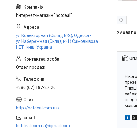
Интернет-магазин "hotdeal"
ул.Колекторная (Склад №2), Одесса -
ул.Набережная (Склад №1) Самовывоза
НЕТ, Київ, Україна
Опи
Отдел продаж
Ніког
презе
+380 (67) 187-27-26
Плюше
собою 
не де
машин
http://hotdeal.com.ua/
hotdeal.com.ua@gmail.com