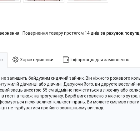
повернення товару протягом 14 днів
за рахунок покупц
с
Характеристики
Інформація для замовлення
о не залишить байдужим сидячий зайчик. Він ніжного рожевого кольор
нту милій дівчинці або дівчині. Даруючи його, ви даруєте веселий на
вий заєць висотою 55 см відмінно поміститься в ліжечку або коляс
в гості, а також на прогулянку. Виріб виготовлено з якісного хутра,
формується після великої кількості прань. Ви можете сміливо прати
ці і не турбуватися про його зовнішньому вигляді.