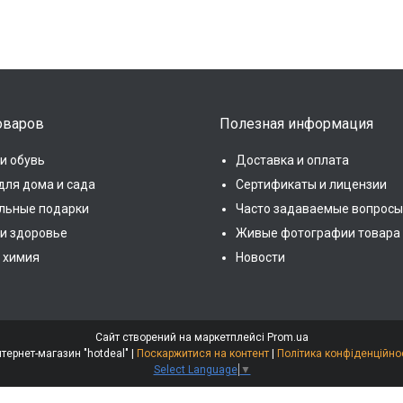
оваров
Полезная информация
и обувь
Доставка и оплата
для дома и сада
Сертификаты и лицензии
льные подарки
Часто задаваемые вопросы
 и здоровье
Живые фотографии товара
 химия
Новости
Сайт створений на маркетплейсі
Prom.ua
Интернет-магазин "hotdeal" |
Поскаржитися на контент
|
Політика конфіденційно
Select Language
▼