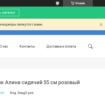
Кошик
 каталог
менеджеры свяжутся с вами.
О нас
Контакты
Доставка и оплата
к Алина сидячий 55 см розовый
сті
Код:
Зсид2-роз