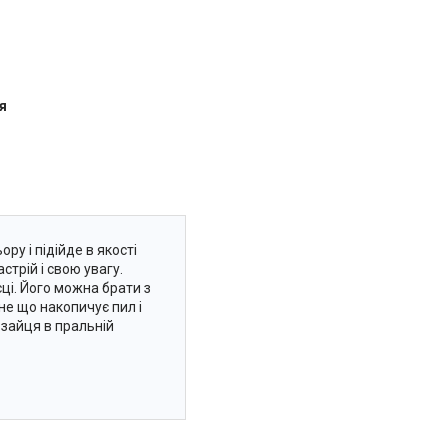
я
у і підійде в якості
стрій і свою увагу.
ці. Його можна брати з
 не що накопичує пил і
 зайця в пральній