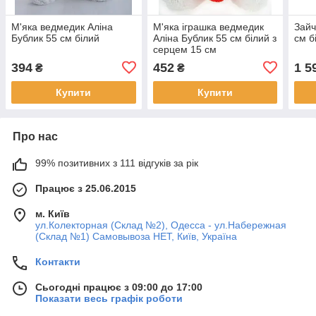
М'яка ведмедик Аліна
М'яка іграшка ведмедик
Зайч
Бублик 55 см білий
Аліна Бублик 55 см білий з
см б
серцем 15 см
394
452
1 5
₴
₴
Купити
Купити
Про нас
99% позитивних з 111 відгуків за рік
Працює з 25.06.2015
м. Київ
ул.Колекторная (Склад №2), Одесса - ул.Набережная
(Склад №1) Самовывоза НЕТ, Київ, Україна
Контакти
Сьогодні працює з 09:00 до 17:00
Показати весь графік роботи