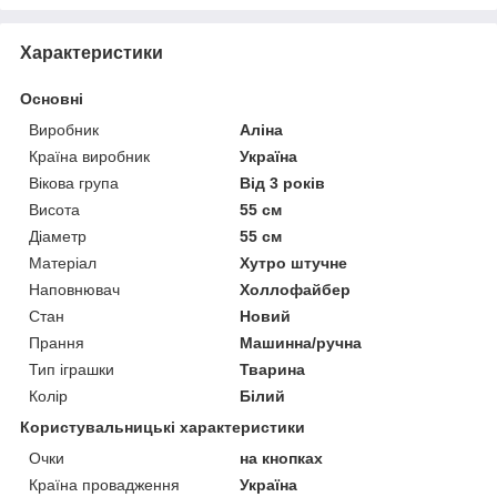
Характеристики
Основні
Виробник
Аліна
Країна виробник
Україна
Вікова група
Від 3 років
Висота
55 см
Діаметр
55 см
Матеріал
Хутро штучне
Наповнювач
Холлофайбер
Стан
Новий
Прання
Машинна/ручна
Тип іграшки
Тварина
Колір
Білий
Користувальницькі характеристики
Очки
на кнопках
Країна провадження
Україна