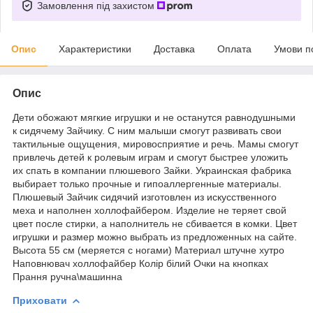
Замовлення під захистом
Опис
Характеристики
Доставка
Оплата
Умови п
Опис
Дети обожают мягкие игрушки и не останутся равнодушными
к сидячему Зайчику. С ним малыши смогут развивать свои
тактильные ощущения, мировосприятие и речь. Мамы смогут
привлечь детей к ролевым играм и смогут быстрее уложить
их спать в компании плюшевого Зайки. Украинская фабрика
выбирает только прочные и гипоаллергенные материалы.
Плюшевый Зайчик сидячий изготовлен из искусственного
меха и наполнен холлофайбером. Изделие не теряет свой
цвет после стирки, а наполнитель не сбивается в комки. Цвет
игрушки и размер можно выбрать из предложенных на сайте.
Высота 55 см (меряется с ногами) Материал штучне хутро
Наповнювач холлофайбер Колір білий Очки на кнопках
Прання ручна\машинна
Приховати