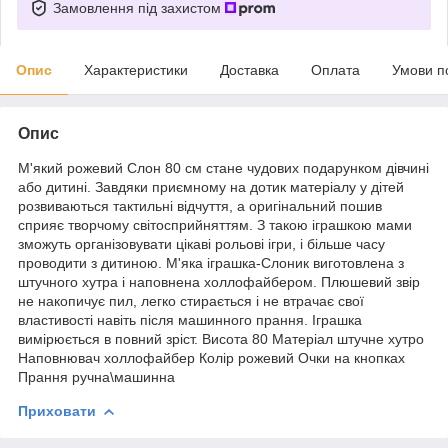
Замовлення під захистом
Опис
Характеристики
Доставка
Оплата
Умови п
Опис
М'який рожевий Слон 80 см стане чудових подарунком дівчині
або дитині. Завдяки приємному на дотик матеріалу у дітей
розвиваються тактильні відчуття, а оригінальний пошив
сприяє творчому світосприйняттям. З такою іграшкою мами
зможуть організовувати цікаві рольові ігри, і більше часу
проводити з дитиною. М'яка іграшка-Слоник виготовлена з
штучного хутра і наповнена холлофайбером. Плюшевий звір
не накопичує пил, легко стирається і не втрачає свої
властивості навіть після машинного прання. Іграшка
вимірюється в повний зріст. Висота 80 Матеріал штучне хутро
Наповнювач холлофайбер Колір рожевий Очки на кнопках
Прання ручна\машинна
Приховати