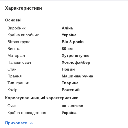
Характеристики
Основні
Виробник
Аліна
Країна виробник
Україна
Вікова група
Від 3 років
Висота
80 см
Матеріал
Хутро штучне
Наповнювач
Холлофайбер
Стан
Новий
Прання
Машинна/ручна
Тип іграшки
Тварина
Колір
Рожевий
Користувальницькі характеристики
Очки
на кнопках
Країна провадження
Україна
Приховати