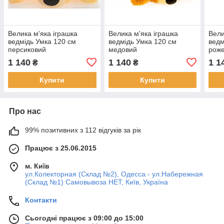
Велика м'яка іграшка
Велика м'яка іграшка
Вели
ведмідь Умка 120 см
ведмідь Умка 120 см
ведм
персиковий
медовий
рож
1 140
1 140
1 1
₴
₴
Купити
Купити
Про нас
99% позитивних з 112 відгуків за рік
Працює з 25.06.2015
м. Київ
ул.Колекторная (Склад №2), Одесса - ул.Набережная
(Склад №1) Самовывоза НЕТ, Київ, Україна
Контакти
Сьогодні працює з 09:00 до 15:00