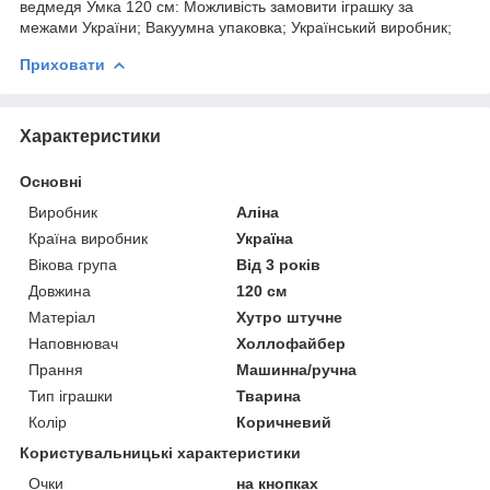
ведмедя Умка 120 см: Можливість замовити іграшку за
межами України; Вакуумна упаковка; Український виробник;
Приховати
Характеристики
Основні
Виробник
Аліна
Країна виробник
Україна
Вікова група
Від 3 років
Довжина
120 см
Матеріал
Хутро штучне
Наповнювач
Холлофайбер
Прання
Машинна/ручна
Тип іграшки
Тварина
Колір
Коричневий
Користувальницькі характеристики
Очки
на кнопках