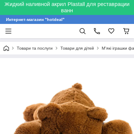
Жидкий наливной акрил Plastall для реставрации
ванн
Интернет-магазин "hotdeal"
Товари та послуги
Товари для дітей
М'які іграшки ф