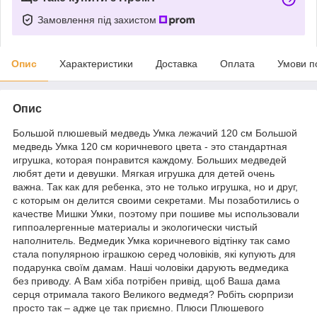
Замовлення під захистом
Опис
Характеристики
Доставка
Оплата
Умови п
Опис
Большой плюшевый медведь Умка лежачий 120 см Большой
медведь Умка 120 см коричневого цвета - это стандартная
игрушка, которая понравится каждому. Больших медведей
любят дети и девушки. Мягкая игрушка для детей очень
важна. Так как для ребенка, это не только игрушка, но и друг,
с которым он делится своими секретами. Мы позаботились о
качестве Мишки Умки, поэтому при пошиве мы использовали
гиппоалергенные материалы и экологически чистый
наполнитель. Ведмедик Умка коричневого відтінку так само
стала популярною іграшкою серед чоловіків, які купують для
подарунка своїм дамам. Наші чоловіки дарують ведмедика
без приводу. А Вам хіба потрібен привід, щоб Ваша дама
серця отримала такого Великого ведмедя? Робіть сюрпризи
просто так – адже це так приємно. Плюси Плюшевого