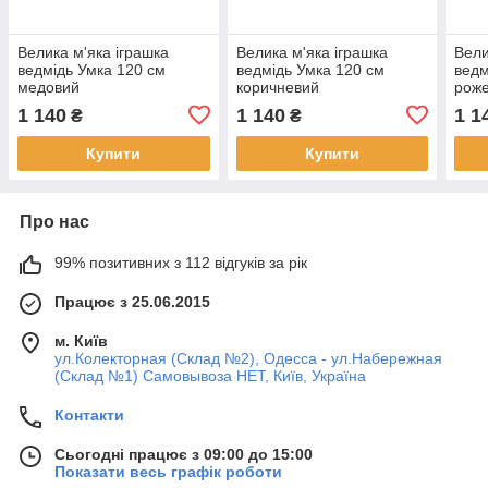
Велика м'яка іграшка
Велика м'яка іграшка
Вели
ведмідь Умка 120 см
ведмідь Умка 120 см
ведм
медовий
коричневий
рож
1 140
1 140
1 1
₴
₴
Купити
Купити
Про нас
99% позитивних з 112 відгуків за рік
Працює з 25.06.2015
м. Київ
ул.Колекторная (Склад №2), Одесса - ул.Набережная
(Склад №1) Самовывоза НЕТ, Київ, Україна
Контакти
Сьогодні працює з 09:00 до 15:00
Показати весь графік роботи