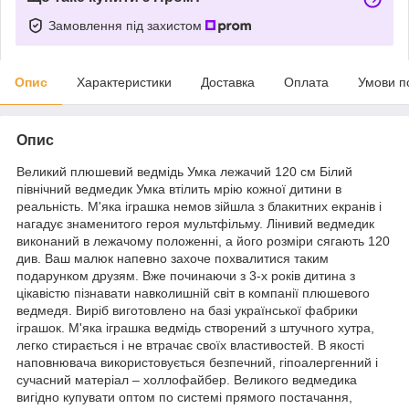
Замовлення під захистом
Опис
Характеристики
Доставка
Оплата
Умови п
Опис
Великий плюшевий ведмідь Умка лежачий 120 см Білий
північний ведмедик Умка втілить мрію кожної дитини в
реальність. М'яка іграшка немов зійшла з блакитних екранів і
нагадує знаменитого героя мультфільму. Лінивий ведмедик
виконаний в лежачому положенні, а його розміри сягають 120
див. Ваш малюк напевно захоче похвалитися таким
подарунком друзям. Вже починаючи з 3-х років дитина з
цікавістю пізнавати навколишній світ в компанії плюшевого
ведмедя. Виріб виготовлено на базі української фабрики
іграшок. М'яка іграшка ведмідь створений з штучного хутра,
легко стирається і не втрачає своїх властивостей. В якості
наповнювача використовується безпечний, гіпоалергенний і
сучасний матеріал – холлофайбер. Великого ведмедика
вигідно купувати оптом по системі прямого постачання,