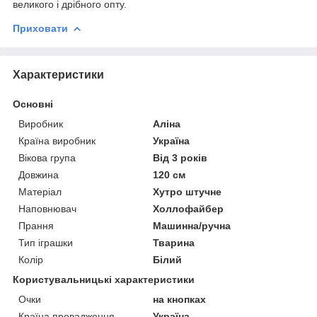
великого і дрібного опту.
Приховати
Характеристики
Основні
Виробник
Аліна
Країна виробник
Україна
Вікова група
Від 3 років
Довжина
120 см
Матеріал
Хутро штучне
Наповнювач
Холлофайбер
Прання
Машинна/ручна
Тип іграшки
Тварина
Колір
Білий
Користувальницькі характеристики
Очки
на кнопках
Країна провадження
Україна