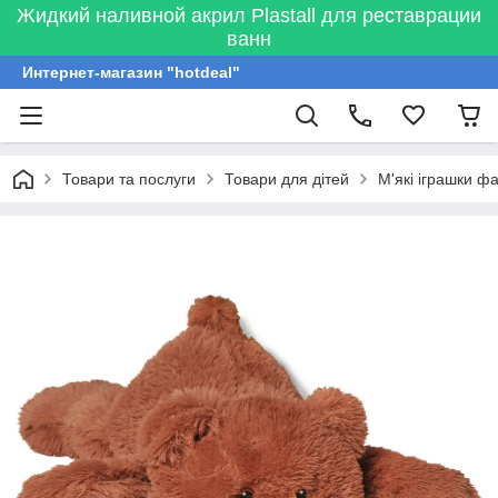
Жидкий наливной акрил Plastall для реставрации
ванн
Интернет-магазин "hotdeal"
Товари та послуги
Товари для дітей
М'які іграшки ф