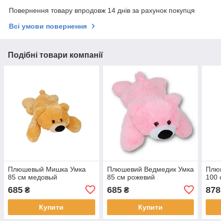
Повернення товару впродовж 14 днів за рахунок покупця
Всі умови повернення
Подібні товари компанії
Плюшевый Мишка Умка
Плюшевий Ведмедик Умка
Плю
85 см медовый
85 см рожевий
100 
685
685
878
₴
₴
Купити
Купити