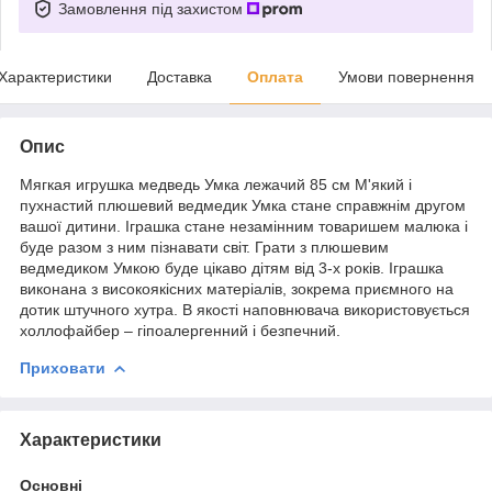
Замовлення під захистом
Характеристики
Доставка
Оплата
Умови повернення
Опис
Мягкая игрушка медведь Умка лежачий 85 см М'який і
пухнастий плюшевий ведмедик Умка стане справжнім другом
вашої дитини. Іграшка стане незамінним товаришем малюка і
буде разом з ним пізнавати світ. Грати з плюшевим
ведмедиком Умкою буде цікаво дітям від 3-х років. Іграшка
виконана з високоякісних матеріалів, зокрема приємного на
дотик штучного хутра. В якості наповнювача використовується
холлофайбер – гіпоалергенний і безпечний.
Приховати
Характеристики
Основні