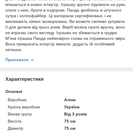
впишеться в кожен інтер'єр. Іграшку зручно піднімати на руки,
спати з нею, брати в подорожі. Панда зроблена зі штучного
хутра і холлофайбер. Ці матеріали сертифіковані, і не
викликають ніяких захворювань. Ви можете сміливо купувати
її для дитини від трьох років. Виріб можна прати вручну, воно
не втрачає свого вигляду. Іграшка не збивається в грудки.
М'яка іграшка Панда неймовірно схожа на справжнього звіра.
Вона прикрасить інтер'єр кімнати, додасть їй особливий
затишок.
Приховати
Характеристики
Основні
Виробник
Аліна
Країна виробник
Україна
Вікова група
Від 3 років
Висота
75 см
Діаметр
75 см