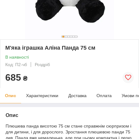
М'яка іграшка Аліна Панда 75 см
В наявності
Код: П2-чб
Роздріб
685
₴
Опис
Характеристики
Доставка
Оплата
Умови п
Опис
Плюшева панда висотою 75 см стане справжнім сюрпризом і
для дитини, і для дорослого. Зростання плюшевою панди 75
див. Панда вже немаленька, але при цьому компактна і легко