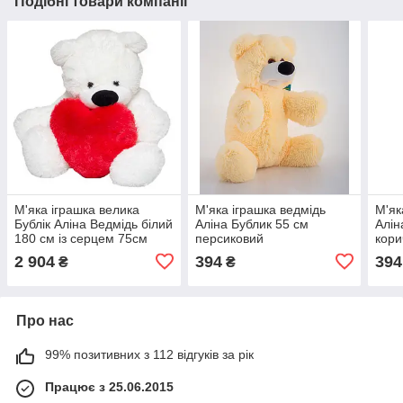
Подібні товари компанії
М'яка іграшка велика
М'яка іграшка ведмідь
М'як
Бублік Аліна Ведмідь білий
Аліна Бублик 55 см
Алін
180 см із серцем 75см
персиковий
кори
2 904
394
394
₴
₴
Про нас
99% позитивних з 112 відгуків за рік
Працює з 25.06.2015