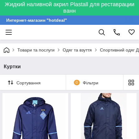
Жидкий наливной акрил Plastall для реставрации
ванн
Интернет-магазин "hotdeal"
Товари та послуги
Одяг та взуття
Спортивний одяг Д
Куртки
Сортування
0
Фільтри