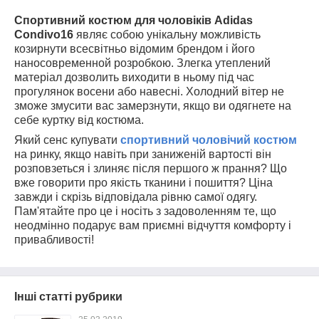
Спортивний костюм для чоловіків
Adidas
Condivo
16
являє собою унікальну можливість
козирнути всесвітньо відомим брендом і його
наносовременной розробкою. Злегка утеплений
матеріал дозволить виходити в ньому під час
прогулянок восени або навесні. Холодний вітер не
зможе змусити вас замерзнути, якщо ви одягнете на
себе куртку від костюма.
Який сенс купувати
спортивний чоловічий костюм
на ринку, якщо навіть при заниженій вартості він
розповзеться і злиняє після першого ж прання? Що
вже говорити про якість тканини і пошиття? Ціна
завжди і скрізь відповідала рівню самої одягу.
Пам'ятайте про це і носіть з задоволенням те, що
неодмінно подарує вам приємні відчуття комфорту і
привабливості!
Інші статті рубрики