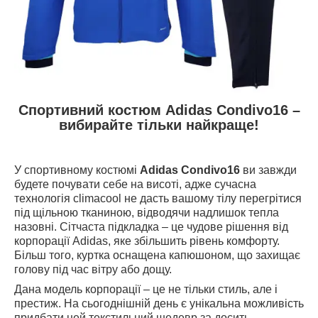
Спортивний костюм
Adidas
Condivo
16 –
вибирайте тільки найкраще!
У спортивному костюмі
Adidas
Condivo
16
ви завжди
будете почувати себе на висоті, адже сучасна
технологія
climacool
не дасть вашому тілу перегрітися
під щільною тканиною, відводячи надлишок тепла
назовні. Сітчаста підкладка – це чудове рішення від
корпорації
Adidas
, яке збільшить рівень комфорту.
Більш того, куртка оснащена капюшоном, що захищає
голову під час вітру або дощу.
Дана модель корпорації – це не тільки стиль, але і
престиж. На сьогоднішній день є унікальна можливість
придбати цей текстильний шедевр за досить